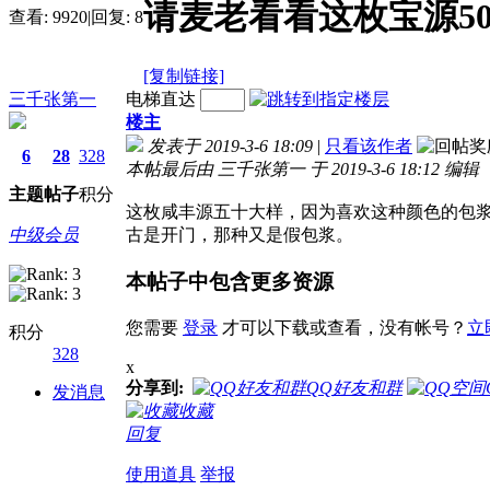
请麦老看看这枚宝源5
查看:
9920
|
回复:
8
[复制链接]
三千张第一
电梯直达
楼主
发表于 2019-3-6 18:09
|
只看该作者
6
28
328
本帖最后由 三千张第一 于 2019-3-6 18:12 编辑
主题
帖子
积分
这枚咸丰源五十大样，因为喜欢这种颜色的包
中级会员
古是开门，那种又是假包浆。
本帖子中包含更多资源
您需要
登录
才可以下载或查看，没有帐号？
立
积分
328
x
分享到:
QQ好友和群
发消息
收藏
回复
使用道具
举报