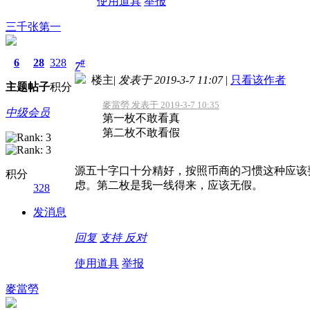
使用道具
举报
三千张第一
6
28
328
#
7
楼主
|
发表于 2019-3-7 11:07
|
只看该作者
主题
帖子
积分
麥當勞 发表于 2019-3-7 10:35
中级会员
第一枚不敢看真
第二枚不敢看假
源五十字口十分精好，按照币商的习惯这种应该
积分
虑。第二枚是我一线得来，应该无假。
328
发消息
回复
支持
反对
使用道具
举报
麥當勞