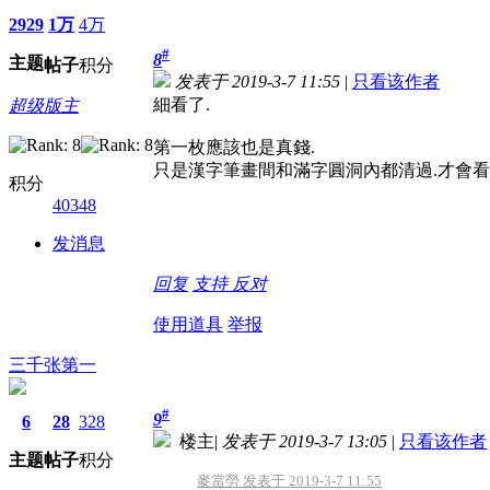
2929
1万
4万
#
8
主题
帖子
积分
发表于 2019-3-7 11:55
|
只看该作者
細看了.
超级版主
第一枚應該也是真錢.
只是漢字筆畫間和滿字圓洞內都清過.才會看
积分
40348
发消息
回复
支持
反对
使用道具
举报
三千张第一
#
9
6
28
328
楼主
|
发表于 2019-3-7 13:05
|
只看该作者
主题
帖子
积分
麥當勞 发表于 2019-3-7 11:55