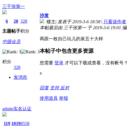
三千张第一
沙发
6
28
328
楼主
|
发表于 2019-3-6 18:58
|
只看该作者
本帖最后由 三千张第一 于 2019-3-6 19:01 
主题
帖子
积分
再跟一枚自己玩儿的泉五十大样
中级会员
本帖子中包含更多资源
积分
您需要
登录
才可以下载或查看，没有帐号
328
x
发消息
回复
支持
反对
使用道具
举报
admin
实名认证
119
1019
8558