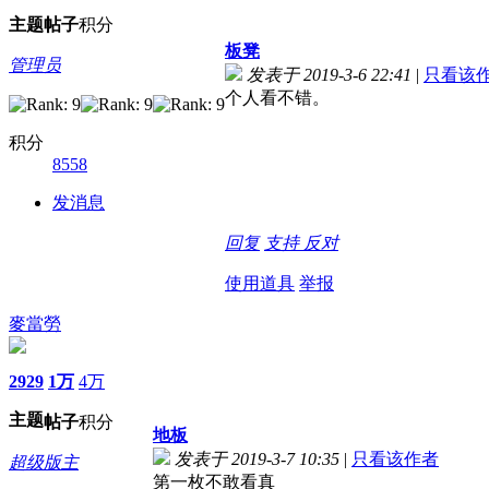
主题
帖子
积分
板凳
管理员
发表于 2019-3-6 22:41
|
只看该
个人看不错。
积分
8558
发消息
回复
支持
反对
使用道具
举报
麥當勞
2929
1万
4万
主题
帖子
积分
地板
发表于 2019-3-7 10:35
|
只看该作者
超级版主
第一枚不敢看真