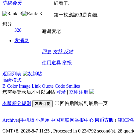
中级会员
細看了.
第一枚應該也是真錢.
积分
328
谢谢麦老
发消息
回复
支持
反对
使用道具
举报
返回列表
高级模式
B
Color
Image
Link
Quote
Code
Smilies
您需要登录后才可以回帖
登录
|
立即注册
本版积分规则
回帖后跳转到最后一页
发表回复
Archiver
|
手机版
|
小黑屋
|
中国互联网举报中心
|
泉币方圆
(
津ICP备
GMT+8, 2026-8-7 11:25
, Processed in 0.234792 second(s), 28 querie