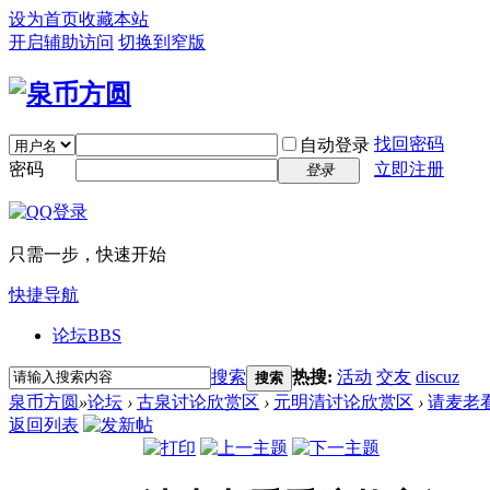
设为首页
收藏本站
开启辅助访问
切换到窄版
找回密码
自动登录
密码
立即注册
登录
只需一步，快速开始
快捷导航
论坛
BBS
搜索
热搜:
活动
交友
discuz
搜索
泉币方圆
»
论坛
›
古泉讨论欣赏区
›
元明清讨论欣赏区
›
请麦老
返回列表