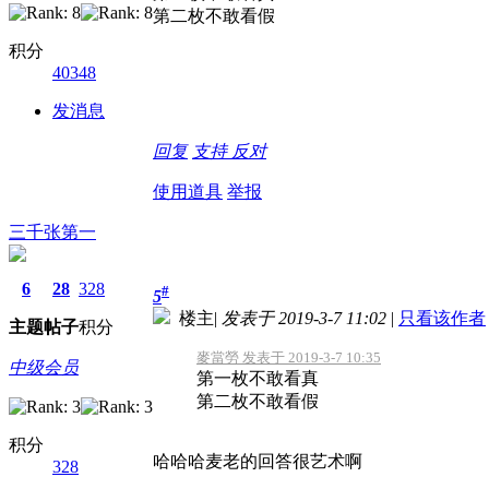
第二枚不敢看假
积分
40348
发消息
回复
支持
反对
使用道具
举报
三千张第一
6
28
328
#
5
楼主
|
发表于 2019-3-7 11:02
|
只看该作者
主题
帖子
积分
麥當勞 发表于 2019-3-7 10:35
中级会员
第一枚不敢看真
第二枚不敢看假
积分
哈哈哈麦老的回答很艺术啊
328