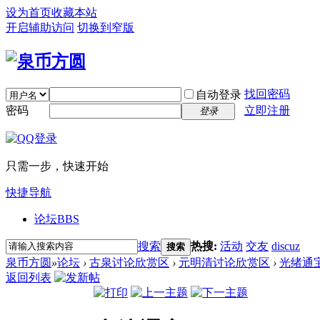
设为首页
收藏本站
开启辅助访问
切换到窄版
找回密码
自动登录
密码
立即注册
登录
只需一步，快速开始
快捷导航
论坛
BBS
搜索
热搜:
活动
交友
discuz
搜索
泉币方圆
»
论坛
›
古泉讨论欣赏区
›
元明清讨论欣赏区
›
光绪通宝~
返回列表