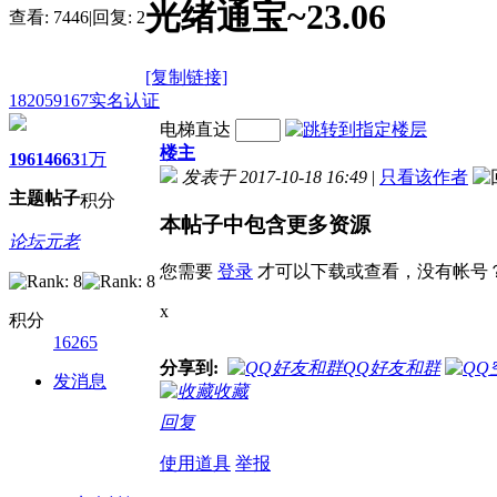
光绪通宝~23.06
查看:
7446
|
回复:
2
[复制链接]
182059167
实名认证
电梯直达
楼主
1961
4663
1万
发表于 2017-10-18 16:49
|
只看该作者
主题
帖子
积分
本帖子中包含更多资源
论坛元老
您需要
登录
才可以下载或查看，没有帐号
x
积分
16265
分享到:
QQ好友和群
发消息
收藏
回复
使用道具
举报