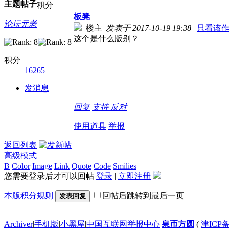
主题
帖子
积分
板凳
论坛元老
楼主
|
发表于 2017-10-19 19:38
|
只看该
这个是什么版别？
积分
16265
发消息
回复
支持
反对
使用道具
举报
返回列表
高级模式
B
Color
Image
Link
Quote
Code
Smilies
您需要登录后才可以回帖
登录
|
立即注册
本版积分规则
回帖后跳转到最后一页
发表回复
Archiver
|
手机版
|
小黑屋
|
中国互联网举报中心
|
泉币方圆
(
津ICP备