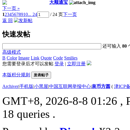
大顺通宝
下一页 »
1
2
3
4
5
6
7
8
9
10
... 24
/ 24 页
下一页
返 回
快速发帖
还可输入
80
高级模式
B
Color
Image
Link
Quote
Code
Smilies
您需要登录后才可以发帖
登录
|
立即注册
本版积分规则
发表帖子
Archiver
|
手机版
|
小黑屋
|
中国互联网举报中心
|
泉币方圆
(
津ICP备
GMT+8, 2026-8-8 01:26
, 
18 queries .