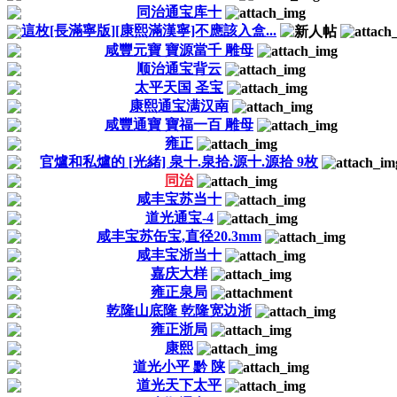
同治通宝库十
這枚[長滿寧版][康熙滿漢寧]不應該入盒...
咸豐元寶 寶源當千 雕母
顺治通宝背云
太平天国 圣宝
康熙通宝满汉南
咸豐通寶 寶福一百 雕母
雍正
官爐和私爐的 [光緒] 泉十.泉拾.源十.源拾 9枚
同治
咸丰宝苏当十
道光通宝-4
咸丰宝苏缶宝,直径20.3mm
咸丰宝浙当十
嘉庆大样
雍正泉局
乾隆山底隆 乾隆宽边浙
雍正浙局
康熙
道光小平 黔 陕
道光天下太平