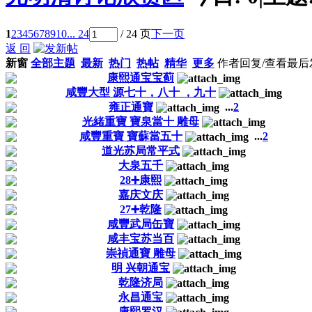
1
2
3
4
5
6
7
8
9
10
... 24
/ 24 页
下一页
返 回
新窗
全部主题
最新
热门
热帖
精华
更多
作者
回复/查看
最后
康熙通宝宝蓟
咸豐大型 源七十，八十 ，九十
雍正通寶
...
2
光緒重寶 寶泉當十 雕母
咸豐重寶 寶蘇當五十
...
2
道光苏局常平式
大泉五千
28➕康熙
嘉庆文庆
27➕乾隆
咸豐武局缶寶
咸丰宝苏当百
崇禎通寶 雕母
明 兴朝通宝
乾隆济局
永昌通宝
康熙罗汉