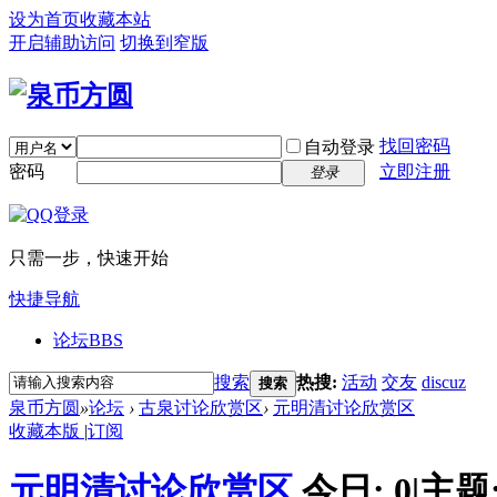
设为首页
收藏本站
开启辅助访问
切换到窄版
找回密码
自动登录
密码
立即注册
登录
只需一步，快速开始
快捷导航
论坛
BBS
搜索
热搜:
活动
交友
discuz
搜索
泉币方圆
»
论坛
›
古泉讨论欣赏区
›
元明清讨论欣赏区
收藏本版
|
订阅
元明清讨论欣赏区
今日:
0
|
主题