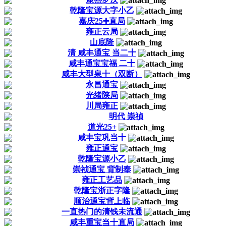
乾隆宝源大字小乙
嘉庆25➕直局
雍正云局
山底隆
清 咸丰通宝 当二十
咸丰通宝宝福 二十
咸丰大型泉十（双断）
永昌通宝
光绪陕局
川局雍正
明代 崇禎
道光25+
咸丰宝巩当十
雍正通宝
乾隆宝源小乙
崇祯通宝 背制奉
雍正工艺品
乾隆宝浙正字隆
顺治通宝背上临
一直热门的清钱未流通
咸丰重宝当十直局