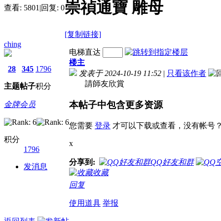
崇禎通寶 雕母
查看:
5801
|
回复:
0
[复制链接]
ching
电梯直达
楼主
28
345
1796
发表于 2024-10-19 11:52
|
只看该作者
請師友欣賞
主题
帖子
积分
本帖子中包含更多资源
金牌会员
您需要
登录
才可以下载或查看，没有帐号
积分
x
1796
分享到:
QQ好友和群
发消息
收藏
回复
使用道具
举报