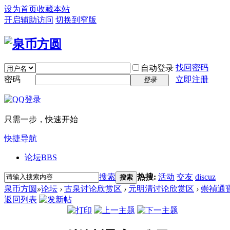
设为首页
收藏本站
开启辅助访问
切换到窄版
找回密码
自动登录
密码
立即注册
登录
只需一步，快速开始
快捷导航
论坛
BBS
搜索
热搜:
活动
交友
discuz
搜索
泉币方圆
»
论坛
›
古泉讨论欣赏区
›
元明清讨论欣赏区
›
崇禎通
返回列表