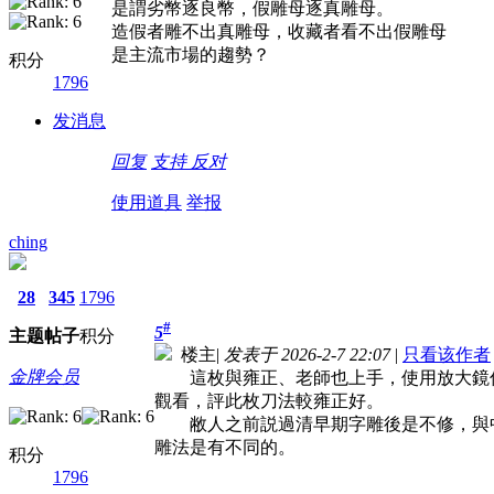
是謂劣幣逐良幣，假雕母逐真雕母。
造假者雕不出真雕母，收藏者看不出假雕母
是主流市場的趨勢？
积分
1796
发消息
回复
支持
反对
使用道具
举报
ching
28
345
1796
#
5
主题
帖子
积分
楼主
|
发表于 2026-2-7 22:07
|
只看该作者
金牌会员
這枚與雍正、老師也上手，使用放大鏡
觀看，評此枚刀法較雍正好。
敝人之前説過清早期字雕後是不修，與
雕法是有不同的。
积分
1796