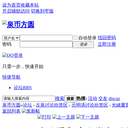
设为首页
收藏本站
开启辅助访问
切换到窄版
找回密码
自动登录
密码
立即注册
登录
只需一步，快速开始
快捷导航
论坛
BBS
搜索
热搜:
活动
交友
discuz
搜索
泉币方圆
»
论坛
›
古泉讨论欣赏区
›
元明清讨论欣赏区
›
光緒重寶
返回列表