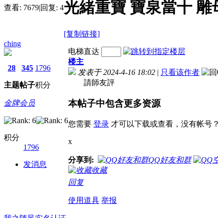
光緒重寶 寶泉當十 雕
查看:
7679
|
回复:
4
[复制链接]
ching
电梯直达
楼主
28
345
1796
发表于 2024-4-16 18:02
|
只看该作者
請師友評
主题
帖子
积分
本帖子中包含更多资源
金牌会员
您需要
登录
才可以下载或查看，没有帐号
积分
x
1796
分享到:
QQ好友和群
发消息
收藏
回复
使用道具
举报