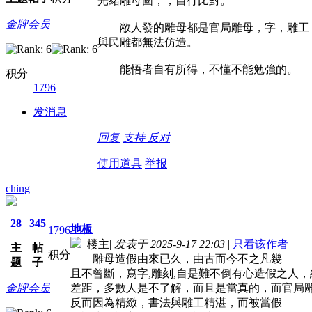
光緒雕母圖，，自行比對。
金牌会员
敝人發的雕母都是官局雕母，字，雕工
與民雕都無法仿造。
能悟者自有所得，不懂不能勉強的。
积分
1796
发消息
回复
支持
反对
使用道具
举报
ching
28
345
地板
1796
楼主
|
发表于 2025-9-17 22:03
|
只看该作者
主
帖
积分
雕母造假由來已久，由古而今不之凡幾
题
子
且不曾斷，寫字,雕刻,自是難不倒有心造假之人，
金牌会员
差距，多數人是不了解，而且是當真的，而官局
反而因為精緻，書法與雕工精湛，而被當假