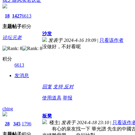
我之随风
实名认证
18
1427
6613
主题
帖子
积分
沙发
论坛元老
发表于 2024-4-16 19:09
|
只看该作者
没做好，不好看呢
积分
6613
发消息
回复
支持
反对
使用道具
举报
ching
板凳
楼主
|
发表于 2024-4-18 23:10
|
只看该作
28
345
1796
有心的泉友找一下 華光譜 先生的中國
主题
帖子
积分