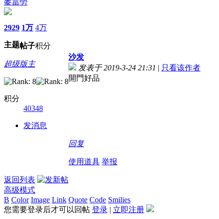
麥當勞
2929
1万
4万
主题
帖子
积分
沙发
超级版主
发表于 2019-3-24 21:31
|
只看该作者
開門好品
积分
40348
发消息
回复
使用道具
举报
返回列表
高级模式
B
Color
Image
Link
Quote
Code
Smilies
您需要登录后才可以回帖
登录
|
立即注册