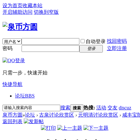
设为首页
收藏本站
开启辅助访问
切换到窄版
找回密码
自动登录
密码
立即注册
登录
只需一步，快速开始
快捷导航
论坛
BBS
搜索
热搜:
活动
交友
discuz
搜索
泉币方圆
»
论坛
›
古泉讨论欣赏区
›
元明清讨论欣赏区
›
咸丰宝
返回列表