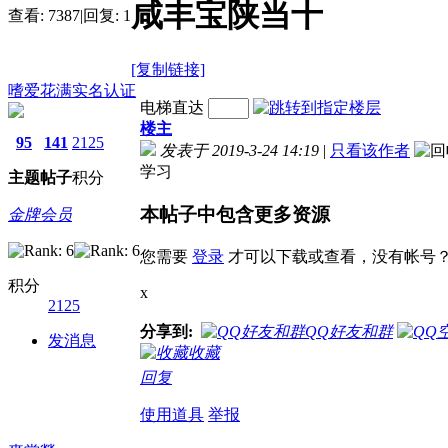
咸丰宝陕当十
查看:
7387
|
回复:
1
[复制链接]
嗜爱花满
实名认证
电梯直达
楼主
95
141
2125
发表于 2019-3-24 14:19
|
只看该作者
学习
主题
帖子
积分
本帖子中包含更多资源
金牌会员
您需要
登录
才可以下载或查看，没有帐号
积分
x
2125
分享到:
QQ好友和群
发消息
收藏
回复
使用道具
举报