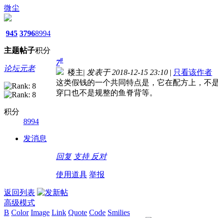
微尘
945
3796
8994
主题
帖子
积分
#
7
论坛元老
楼主
|
发表于 2018-12-15 23:10
|
只看该作者
这类假钱的一个共同特点是，它在配方上，不
穿口也不是规整的鱼脊背等。
积分
8994
发消息
回复
支持
反对
使用道具
举报
返回列表
高级模式
B
Color
Image
Link
Quote
Code
Smilies