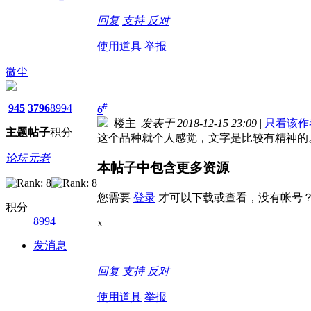
回复
支持
反对
使用道具
举报
微尘
#
945
3796
8994
6
楼主
|
发表于 2018-12-15 23:09
|
只看该作
主题
帖子
积分
这个品种就个人感觉，文字是比较有精神的
论坛元老
本帖子中包含更多资源
您需要
登录
才可以下载或查看，没有帐号
积分
8994
x
发消息
回复
支持
反对
使用道具
举报