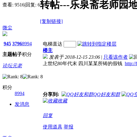
转帖---乐泉斋老师园
查看:
9516
|
回复:
6
[复制链接]
微尘
945
3796
8994
电梯直达
楼主
主题
帖子
积分
发表于 2018-12-15 23:06
|
只看该作者
上世纪80年代末 四川某某所铸的假钱
http:
论坛元老
积分
8994
分享到:
QQ好友和群
收藏
发消息
回复
使用道具
举报