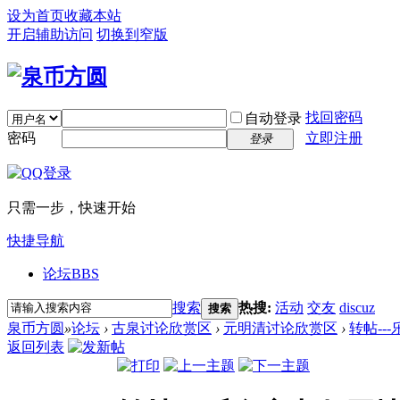
设为首页
收藏本站
开启辅助访问
切换到窄版
找回密码
自动登录
密码
立即注册
登录
只需一步，快速开始
快捷导航
论坛
BBS
搜索
热搜:
活动
交友
discuz
搜索
泉币方圆
»
论坛
›
古泉讨论欣赏区
›
元明清讨论欣赏区
›
转帖--
返回列表