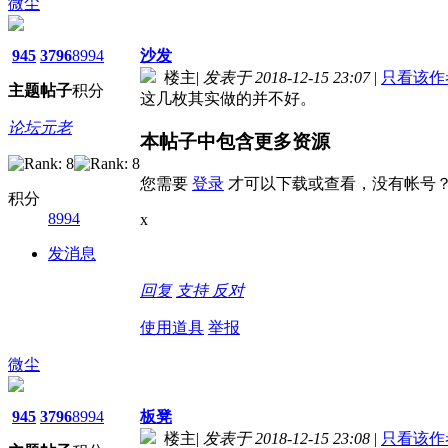
微尘
945
3796
8994
沙发
楼主
|
发表于 2018-12-15 23:07
|
只看该作
主题
帖子
积分
这几枚其实做的并不好。
论坛元老
本帖子中包含更多资源
您需要
登录
才可以下载或查看，没有帐号
积分
8994
x
发消息
回复
支持
反对
使用道具
举报
微尘
945
3796
8994
板凳
楼主
|
发表于 2018-12-15 23:08
|
只看该作