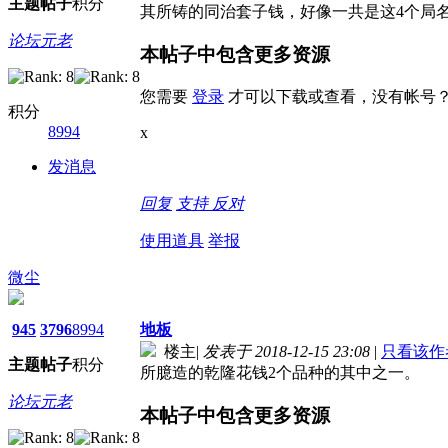
主题
帖子
积分
其所铸的同治套子钱，好像一共是这4个局
论坛元老
本帖子中包含更多资源
您需要
登录
才可以下载或查看，没有帐号
积分
8994
x
发消息
回复
支持
反对
使用道具
举报
微尘
945
3796
8994
地板
楼主
|
发表于 2018-12-15 23:08
|
只看该作
主题
帖子
积分
所臆造的乾隆花钱2个品种的其中之一。
论坛元老
本帖子中包含更多资源