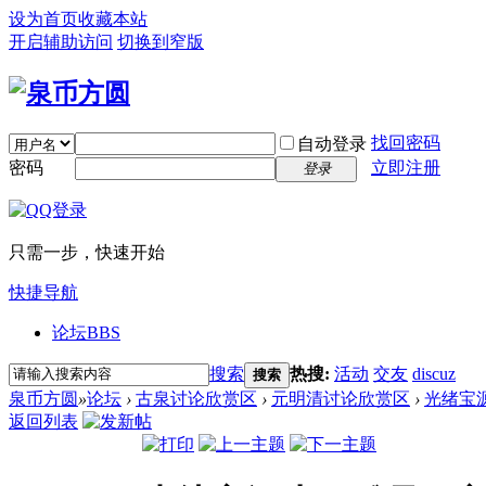
设为首页
收藏本站
开启辅助访问
切换到窄版
找回密码
自动登录
密码
立即注册
登录
只需一步，快速开始
快捷导航
论坛
BBS
搜索
热搜:
活动
交友
discuz
搜索
泉币方圆
»
论坛
›
古泉讨论欣赏区
›
元明清讨论欣赏区
›
光绪宝
返回列表