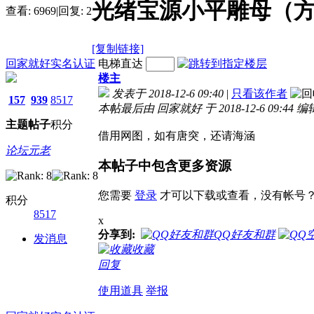
光绪宝源小平雕母（
查看:
6969
|
回复:
2
[复制链接]
回家就好
实名认证
电梯直达
楼主
发表于 2018-12-6 09:40
|
只看该作者
157
939
8517
本帖最后由 回家就好 于 2018-12-6 09:44 编
主题
帖子
积分
借用网图，如有唐突，还请海涵
论坛元老
本帖子中包含更多资源
您需要
登录
才可以下载或查看，没有帐号
积分
8517
x
分享到:
QQ好友和群
发消息
收藏
回复
使用道具
举报