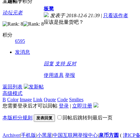
主题
帖子
积分
板凳
论坛元老
发表于 2018-12-6 21:39
|
只看该作者
应该是批量货吧？
积分
6595
发消息
回复
支持
反对
使用道具
举报
返回列表
高级模式
B
Color
Image
Link
Quote
Code
Smilies
您需要登录后才可以回帖
登录
|
立即注册
本版积分规则
回帖后跳转到最后一页
发表回复
Archiver
|
手机版
|
小黑屋
|
中国互联网举报中心
|
泉币方圆
(
津ICP备