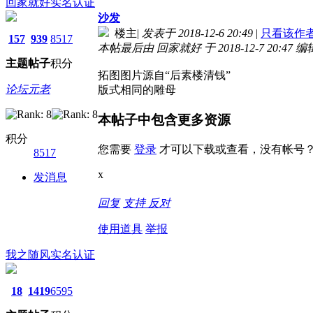
回家就好
实名认证
沙发
楼主
|
发表于 2018-12-6 20:49
|
只看该作
157
939
8517
本帖最后由 回家就好 于 2018-12-7 20:47 编
主题
帖子
积分
拓图图片源自“后素楼清钱”
论坛元老
版式相同的雕母
本帖子中包含更多资源
积分
您需要
登录
才可以下载或查看，没有帐号
8517
x
发消息
回复
支持
反对
使用道具
举报
我之随风
实名认证
18
1419
6595