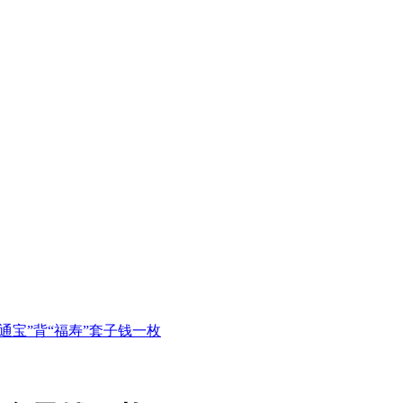
通宝”背“福寿”套子钱一枚