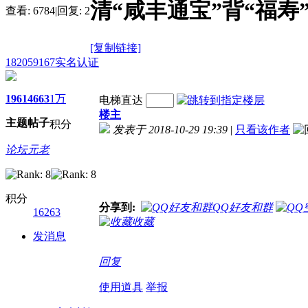
清“咸丰通宝”背“福寿
查看:
6784
|
回复:
2
[复制链接]
182059167
实名认证
1961
4663
1万
电梯直达
楼主
主题
帖子
积分
发表于 2018-10-29 19:39
|
只看该作者
论坛元老
积分
分享到:
QQ好友和群
16263
收藏
发消息
回复
使用道具
举报