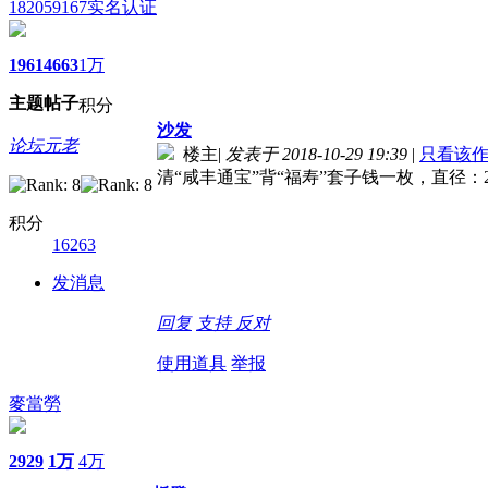
182059167
实名认证
1961
4663
1万
主题
帖子
积分
沙发
论坛元老
楼主
|
发表于 2018-10-29 19:39
|
只看该
清“咸丰通宝”背“福寿”套子钱一枚，直径：2
积分
16263
发消息
回复
支持
反对
使用道具
举报
麥當勞
2929
1万
4万