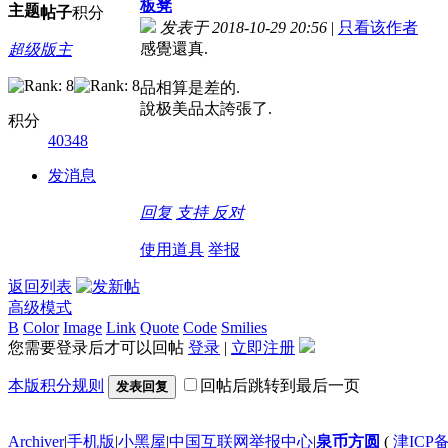
板凳
主题
帖子
积分
发表于 2018-10-29 20:56
|
只看该作者
感覺還真.
超级版主
品相算是差的.
說极美品太誇張了.
积分
40348
发消息
回复
支持
反对
使用道具
举报
返回列表
高级模式
B
Color
Image
Link
Quote
Code
Smilies
您需要登录后才可以回帖
登录
|
立即注册
本版积分规则
回帖后跳转到最后一页
发表回复
Archiver
|
手机版
|
小黑屋
|
中国互联网举报中心
|
泉币方圆
(
津ICP备