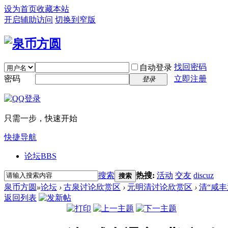
设为首页
收藏本站
开启辅助访问
切换到窄版
找回密码
自动登录
密码
立即注册
登录
只需一步，快速开始
快捷导航
论坛
BBS
搜索
热搜:
活动
交友
discuz
搜索
泉币方圆
»
论坛
›
古泉讨论欣赏区
›
元明清讨论欣赏区
›
清“咸丰
返回列表