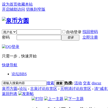
设为首页
收藏本站
开启辅助访问
切换到窄版
找回密码
自动登录
密码
立即注册
登录
只需一步，快速开始
快捷导航
论坛
BBS
搜索
热搜:
活动
交友
discuz
搜索
泉币方圆
»
论坛
›
古泉讨论欣赏区
›
元明清讨论欣赏区
›
清“咸丰
返回列表