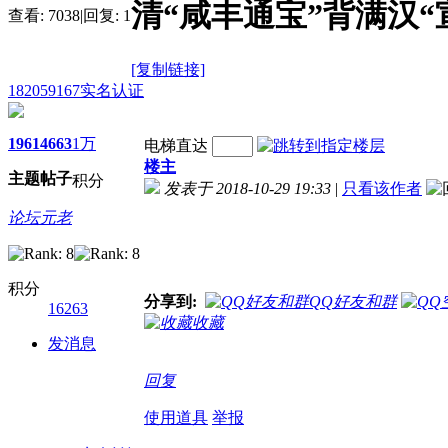
清“咸丰通宝”背满汉“
查看:
7038
|
回复:
1
[复制链接]
182059167
实名认证
1961
4663
1万
电梯直达
楼主
主题
帖子
积分
发表于 2018-10-29 19:33
|
只看该作者
论坛元老
积分
分享到:
QQ好友和群
16263
收藏
发消息
回复
使用道具
举报