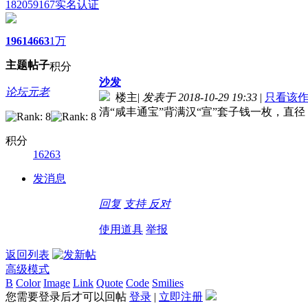
182059167
实名认证
1961
4663
1万
主题
帖子
积分
沙发
论坛元老
楼主
|
发表于 2018-10-29 19:33
|
只看该
清“咸丰通宝”背满汉“宣”套子钱一枚，直径：
积分
16263
发消息
回复
支持
反对
使用道具
举报
返回列表
高级模式
B
Color
Image
Link
Quote
Code
Smilies
您需要登录后才可以回帖
登录
|
立即注册