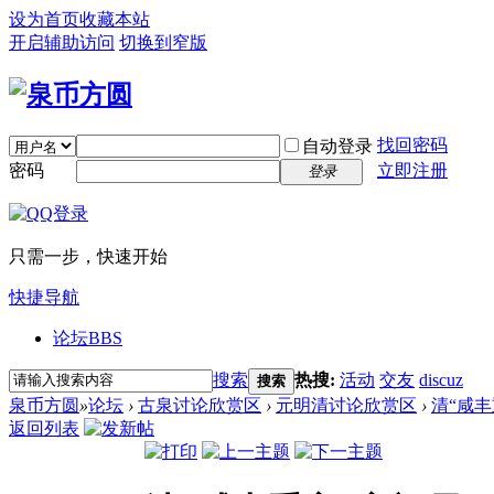
设为首页
收藏本站
开启辅助访问
切换到窄版
找回密码
自动登录
密码
立即注册
登录
只需一步，快速开始
快捷导航
论坛
BBS
搜索
热搜:
活动
交友
discuz
搜索
泉币方圆
»
论坛
›
古泉讨论欣赏区
›
元明清讨论欣赏区
›
清“咸
返回列表