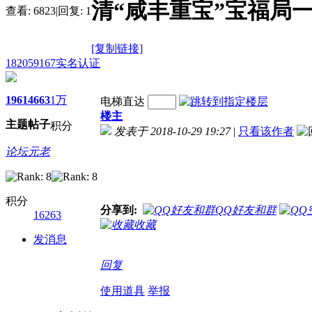
清“咸丰重宝”宝福局
查看:
6823
|
回复:
1
[复制链接]
182059167
实名认证
1961
4663
1万
电梯直达
楼主
主题
帖子
积分
发表于 2018-10-29 19:27
|
只看该作者
论坛元老
积分
分享到:
QQ好友和群
16263
收藏
发消息
回复
使用道具
举报