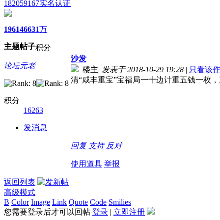
182059167
实名认证
1961
4663
1万
主题
帖子
积分
沙发
论坛元老
楼主
|
发表于 2018-10-29 19:28
|
只看该
清“咸丰重宝”宝福局一十边计重五钱一枚，
积分
16263
发消息
回复
支持
反对
使用道具
举报
返回列表
高级模式
B
Color
Image
Link
Quote
Code
Smilies
您需要登录后才可以回帖
登录
|
立即注册