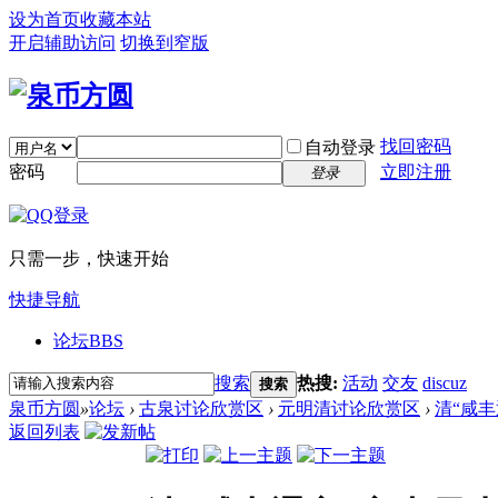
设为首页
收藏本站
开启辅助访问
切换到窄版
找回密码
自动登录
密码
立即注册
登录
只需一步，快速开始
快捷导航
论坛
BBS
搜索
热搜:
活动
交友
discuz
搜索
泉币方圆
»
论坛
›
古泉讨论欣赏区
›
元明清讨论欣赏区
›
清“咸
返回列表