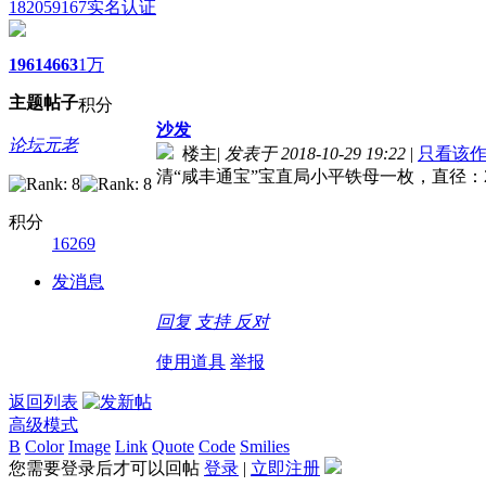
182059167
实名认证
1961
4663
1万
主题
帖子
积分
沙发
论坛元老
楼主
|
发表于 2018-10-29 19:22
|
只看该
清“咸丰通宝”宝直局小平铁母一枚，直径：2
积分
16269
发消息
回复
支持
反对
使用道具
举报
返回列表
高级模式
B
Color
Image
Link
Quote
Code
Smilies
您需要登录后才可以回帖
登录
|
立即注册