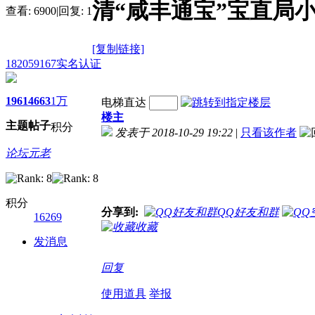
清“咸丰通宝”宝直局
查看:
6900
|
回复:
1
[复制链接]
182059167
实名认证
1961
4663
1万
电梯直达
楼主
主题
帖子
积分
发表于 2018-10-29 19:22
|
只看该作者
论坛元老
积分
分享到:
QQ好友和群
16269
收藏
发消息
回复
使用道具
举报