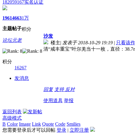
182059167
实名认证
1961
4663
1万
主题
帖子
积分
沙发
论坛元老
楼主
|
发表于 2018-10-29 19:19
|
只看该
清“咸丰重宝”叶尔羌当十一枚，直径：38
积分
16267
发消息
回复
支持
反对
使用道具
举报
返回列表
高级模式
B
Color
Image
Link
Quote
Code
Smilies
您需要登录后才可以回帖
登录
|
立即注册