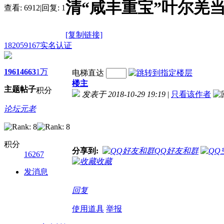
清“咸丰重宝”叶尔羌
查看:
6912
|
回复:
1
[复制链接]
182059167
实名认证
1961
4663
1万
电梯直达
楼主
主题
帖子
积分
发表于 2018-10-29 19:19
|
只看该作者
论坛元老
积分
分享到:
QQ好友和群
16267
收藏
发消息
回复
使用道具
举报