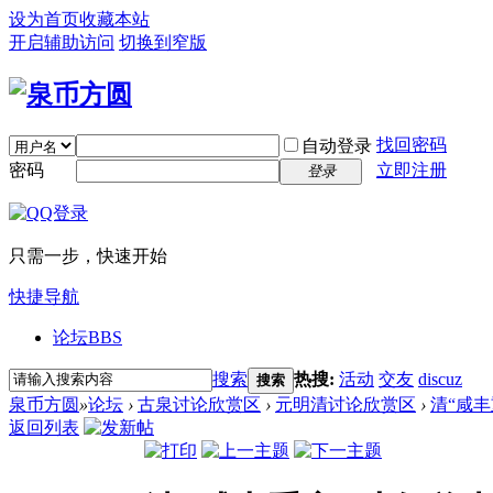
设为首页
收藏本站
开启辅助访问
切换到窄版
找回密码
自动登录
密码
立即注册
登录
只需一步，快速开始
快捷导航
论坛
BBS
搜索
热搜:
活动
交友
discuz
搜索
泉币方圆
»
论坛
›
古泉讨论欣赏区
›
元明清讨论欣赏区
›
清“咸
返回列表