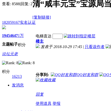
清“咸丰元宝”宝源局
查看:
8588
|
回复:
2
[复制链接]
182059167
实名认证
1945
4647
1万
电梯直达
楼主
主题
帖子
积分
发表于 2018-10-29 17:45
|
只看该作者
论坛元老
积分
分享到:
QQ好友和群
16213
收藏
发消息
回复
使用道具
举报