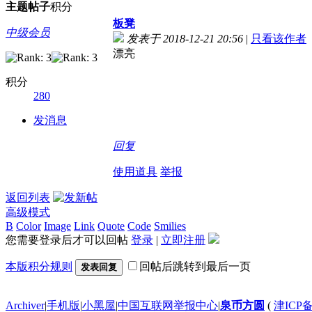
主题
帖子
积分
板凳
中级会员
发表于 2018-12-21 20:56
|
只看该作者
漂亮
积分
280
发消息
回复
使用道具
举报
返回列表
高级模式
B
Color
Image
Link
Quote
Code
Smilies
您需要登录后才可以回帖
登录
|
立即注册
本版积分规则
回帖后跳转到最后一页
发表回复
Archiver
|
手机版
|
小黑屋
|
中国互联网举报中心
|
泉币方圆
(
津ICP备