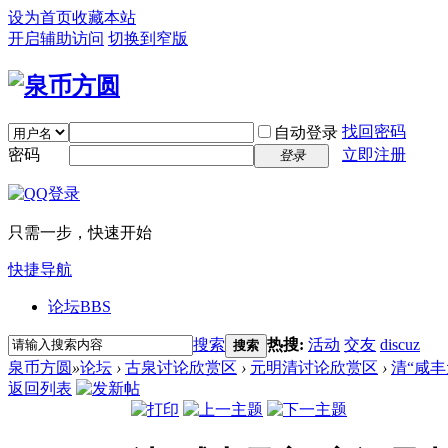
设为首页
收藏本站
开启辅助访问
切换到窄版
找回密码
自动登录
密码
立即注册
登录
只需一步，快速开始
快捷导航
论坛
BBS
搜索
热搜:
活动
交友
discuz
搜索
泉币方圆
»
论坛
›
古泉讨论欣赏区
›
元明清讨论欣赏区
›
清“咸
返回列表