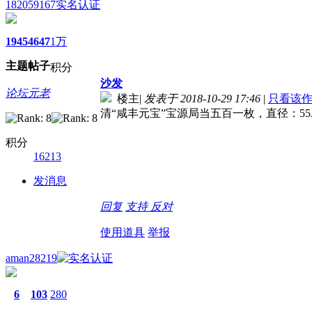
182059167
实名认证
1945
4647
1万
主题
帖子
积分
沙发
论坛元老
楼主
|
发表于 2018-10-29 17:46
|
只看该
清“咸丰元宝”宝源局当五百一枚，直径：5
积分
16213
发消息
回复
支持
反对
使用道具
举报
aman28219
6
103
280