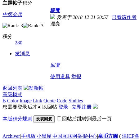
主题
帖子
积分
板凳
中级会员
发表于 2018-12-21 20:57
|
只看该作者
漂亮
积分
280
发消息
回复
使用道具
举报
返回列表
高级模式
B
Color
Image
Link
Quote
Code
Smilies
您需要登录后才可以回帖
登录
|
立即注册
本版积分规则
回帖后跳转到最后一页
发表回复
Archiver
|
手机版
|
小黑屋
|
中国互联网举报中心
|
泉币方圆
(
津ICP备