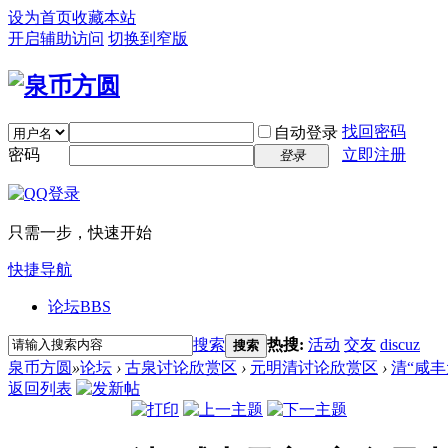
设为首页
收藏本站
开启辅助访问
切换到窄版
找回密码
自动登录
密码
立即注册
登录
只需一步，快速开始
快捷导航
论坛
BBS
搜索
热搜:
活动
交友
discuz
搜索
泉币方圆
»
论坛
›
古泉讨论欣赏区
›
元明清讨论欣赏区
›
清“咸
返回列表