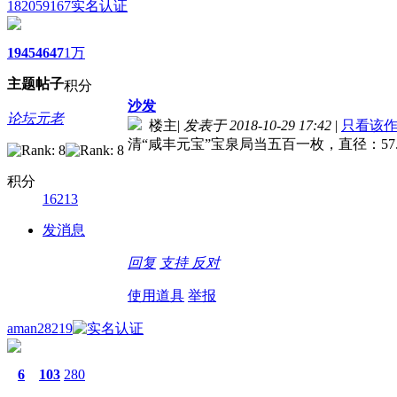
182059167
实名认证
1945
4647
1万
主题
帖子
积分
沙发
论坛元老
楼主
|
发表于 2018-10-29 17:42
|
只看该
清“咸丰元宝”宝泉局当五百一枚，直径：5
积分
16213
发消息
回复
支持
反对
使用道具
举报
aman28219
6
103
280