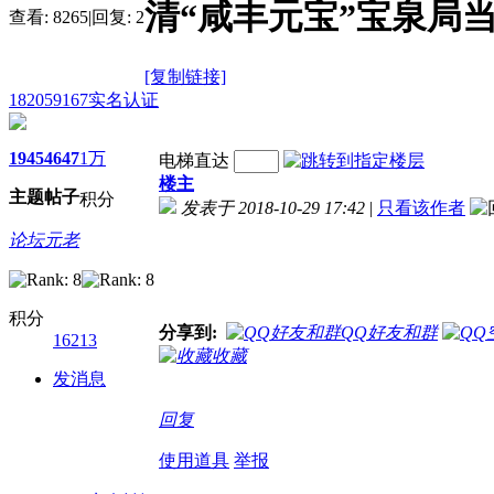
清“咸丰元宝”宝泉局
查看:
8265
|
回复:
2
[复制链接]
182059167
实名认证
1945
4647
1万
电梯直达
楼主
主题
帖子
积分
发表于 2018-10-29 17:42
|
只看该作者
论坛元老
积分
分享到:
QQ好友和群
16213
收藏
发消息
回复
使用道具
举报