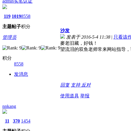
admin
实名认证
119
1019
8558
主题
帖子
积分
沙发
发表于 2016-5-4 11:38
|
只看该
管理员
麥老旧藏，好钱！
望流泪的双鱼老师常来网站指导，
积分
8558
发消息
回复
支持
反对
使用道具
举报
nnkang
11
370
1454