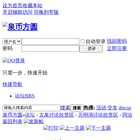
设为首页
收藏本站
开启辅助访问
切换到窄版
找回密码
自动登录
密码
立即注册
登录
只需一步，快速开始
快捷导航
论坛
BBS
搜索
热搜:
活动
交友
discuz
搜索
泉币方圆
»
论坛
›
古泉讨论欣赏区
›
元明清讨论欣赏区
›
同治
返回列表