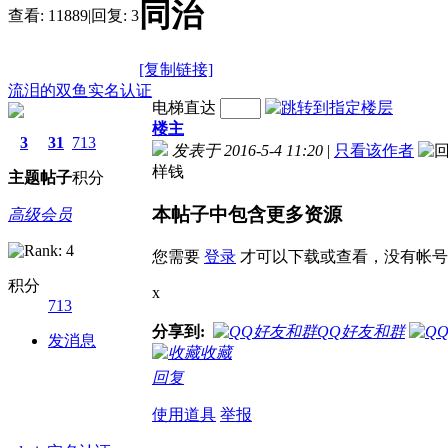
同治
查看:
11889
|
回复:
3
[复制链接]
流泪的双鱼
实名认证
电梯直达
楼主
3
31
713
发表于 2016-5-4 11:20
|
只看该作者
样钱
主题
帖子
积分
本帖子中包含更多资源
高级会员
您需要
登录
才可以下载或查看，没有帐号
积分
x
713
分享到:
QQ好友和群
发消息
收藏
回复
使用道具
举报