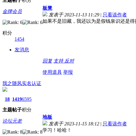
主题
帖子
积分
板凳
金牌会员
发表于 2023-11-13 11:29
|
只看该作者
如果不是旧藏，我还以为是假钱
泉识还是得
积分
1454
发消息
回复
支持
反对
使用道具
举报
我之随风
实名认证
18
1419
6595
主题
帖子
积分
地板
论坛元老
发表于 2023-11-15 18:12
|
只看该作者
学习！哈哈！