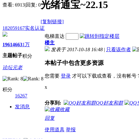
光绪通宝~22.15
查看:
6913
|
回复:
0
[复制链接]
182059167
实名认证
电梯直达
楼主
1961
4663
1万
发表于 2017-10-18 16:48
|
只看该作者
主题
帖子
积分
本帖子中包含更多资源
论坛元老
您需要
登录
才可以下载或查看，没有帐号
x
积分
16267
分享到:
QQ好友和群
发消息
收藏
回复
使用道具
举报