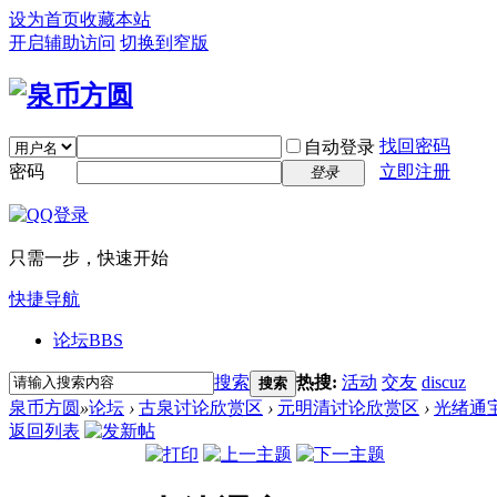
设为首页
收藏本站
开启辅助访问
切换到窄版
找回密码
自动登录
密码
立即注册
登录
只需一步，快速开始
快捷导航
论坛
BBS
搜索
热搜:
活动
交友
discuz
搜索
泉币方圆
»
论坛
›
古泉讨论欣赏区
›
元明清讨论欣赏区
›
光绪通宝~
返回列表