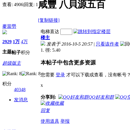
咸豐 八貝源五百
查看:
4906
|
回复:
1
[复制链接]
麥當勞
电梯直达
楼主
2929
1万
4万
发表于 2016-10-5 20:57
|
只看该作者
1. 徑: 5.40
主题
帖子
积分
本帖子中包含更多资源
超级版主
您需要
登录
才可以下载或查看，没有帐号
积分
x
40348
分享到:
QQ好友和群
发消息
收藏
回复
使用道具
举报