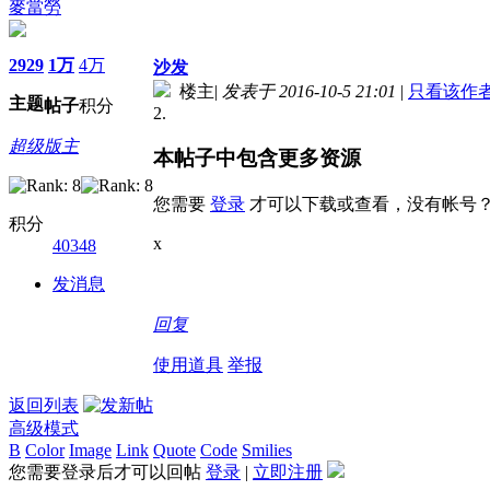
麥當勞
2929
1万
4万
沙发
楼主
|
发表于 2016-10-5 21:01
|
只看该作
主题
帖子
积分
2.
超级版主
本帖子中包含更多资源
您需要
登录
才可以下载或查看，没有帐号
积分
x
40348
发消息
回复
使用道具
举报
返回列表
高级模式
B
Color
Image
Link
Quote
Code
Smilies
您需要登录后才可以回帖
登录
|
立即注册