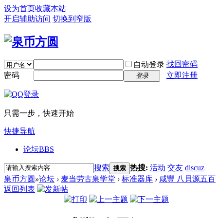
设为首页
收藏本站
开启辅助访问
切换到窄版
找回密码
自动登录
密码
立即注册
登录
只需一步，快速开始
快捷导航
论坛
BBS
搜索
热搜:
活动
交友
discuz
搜索
泉币方圆
»
论坛
›
麦当劳古泉学堂
›
标准器库
›
咸豐 八貝源五百
返回列表