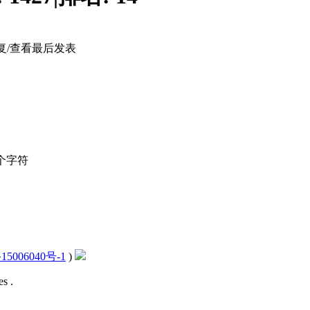
复/查看
最后发表
个字符
15006040号-1
)
s .