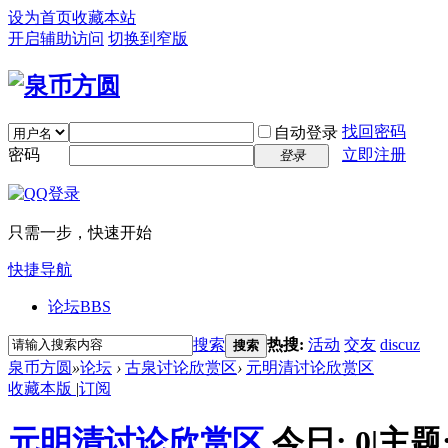
设为首页
收藏本站
开启辅助访问
切换到窄版
找回密码
自动登录
密码
立即注册
登录
只需一步，快速开始
快捷导航
论坛
BBS
搜索
热搜:
活动
交友
discuz
搜索
泉币方圆
»
论坛
›
古泉讨论欣赏区
›
元明清讨论欣赏区
收藏本版
|
订阅
元明清讨论欣赏区
今日:
0
|
主题