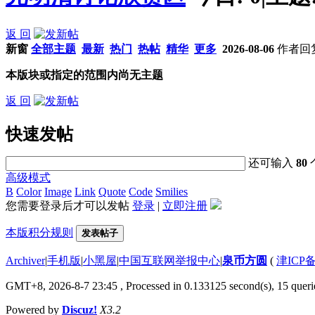
返 回
新窗
全部主题
最新
热门
热帖
精华
更多
2026-08-06
作者
回
本版块或指定的范围内尚无主题
返 回
快速发帖
还可输入
80
高级模式
B
Color
Image
Link
Quote
Code
Smilies
您需要登录后才可以发帖
登录
|
立即注册
本版积分规则
发表帖子
Archiver
|
手机版
|
小黑屋
|
中国互联网举报中心
|
泉币方圆
(
津ICP备
GMT+8, 2026-8-7 23:45
, Processed in 0.133125 second(s), 15 querie
Powered by
Discuz!
X3.2