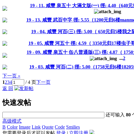
19 - 11. 咸豐 泉五十 大滿文版(一) 徑: 4.40（64
19 - 13. 咸豐 武百中字 徑: 5.55（1200元归6楼manm
19 - 04. 咸豐 河百(三) 徑: 5.00（ 650元归5
19 - 05. 咸豐 河五十 徑: 4.59（ 3350元归17楼
19 - 09. 咸豐 泉五十 缶八普通版(三) 徑: 4.87（ 17
...
2
19 - 03. 咸豐 河百(二) 徑: 5.00（1758元归6楼182
下一页 »
1
2
3
4
/ 4 页
下一页
返 回
快速发帖
还可输入
80
高级模式
B
Color
Image
Link
Quote
Code
Smilies
您需要登录后才可以发帖
登录
|
立即注册