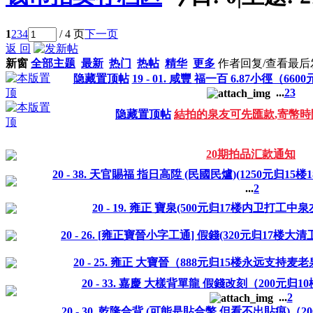
1
2
3
4
/ 4 页
下一页
返 回
新窗
全部主题
最新
热门
热帖
精华
更多
作者
回复/查看
最后
隐藏置顶帖
19 - 01. 咸豐 福一百 6.87小徑（
...
2
3
隐藏置顶帖
結拍的泉友可先匯款,寄幣時間
20期拍品汇款通知
20 - 38. 天官賜福 指日高陞 (民國民爐)(1250元归15楼18
...
2
20 - 19. 雍正 寶泉(500元归17楼内卫打工中泉
20 - 26. [雍正寶晉小字工通] 假錢(320元归17楼大
20 - 25. 雍正 大寶晉（888元归15楼永远支持麦
20 - 33. 嘉慶 大樣背單龍 假錢改刻（200元
...
2
20 - 30. 乾隆合背 (可能是貼合幣,但看不出貼痕)