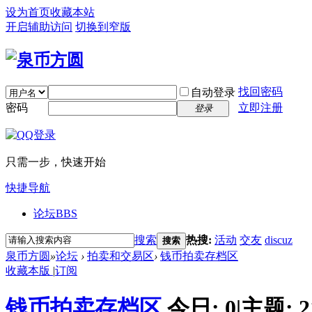
设为首页
收藏本站
开启辅助访问
切换到窄版
找回密码
自动登录
密码
立即注册
登录
只需一步，快速开始
快捷导航
论坛
BBS
搜索
热搜:
活动
交友
discuz
搜索
泉币方圆
»
论坛
›
拍卖和交易区
›
钱币拍卖存档区
收藏本版
|
订阅
钱币拍卖存档区
今日:
0
|
主题:
2