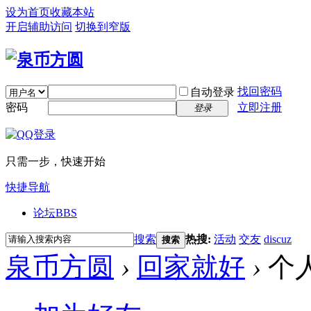
设为首页
收藏本站
开启辅助访问
切换到窄版
找回密码
自动登录
密码
立即注册
登录
只需一步，快速开始
快捷导航
论坛
BBS
搜索
热搜:
活动
交友
discuz
搜索
泉币方圆
›
回家就好
›
个