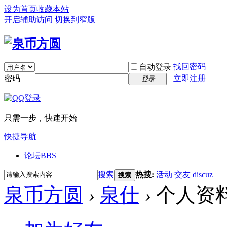
设为首页
收藏本站
开启辅助访问
切换到窄版
找回密码
自动登录
密码
立即注册
登录
只需一步，快速开始
快捷导航
论坛
BBS
搜索
热搜:
活动
交友
discuz
搜索
泉币方圆
›
泉仕
›
个人资