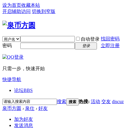
设为首页
收藏本站
开启辅助访问
切换到窄版
找回密码
自动登录
密码
立即注册
登录
只需一步，快速开始
快捷导航
论坛
BBS
搜索
热搜:
活动
交友
discuz
搜索
泉币方圆
›
泉仕
›
好友
加为好友
发送消息