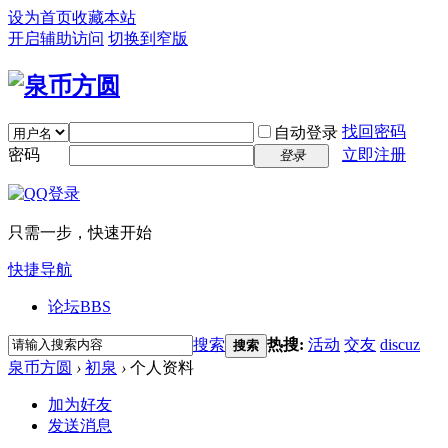
设为首页
收藏本站
开启辅助访问
切换到窄版
找回密码
自动登录
密码
立即注册
登录
只需一步，快速开始
快捷导航
论坛
BBS
搜索
热搜:
活动
交友
discuz
搜索
泉币方圆
›
初泉
›
个人资料
加为好友
发送消息