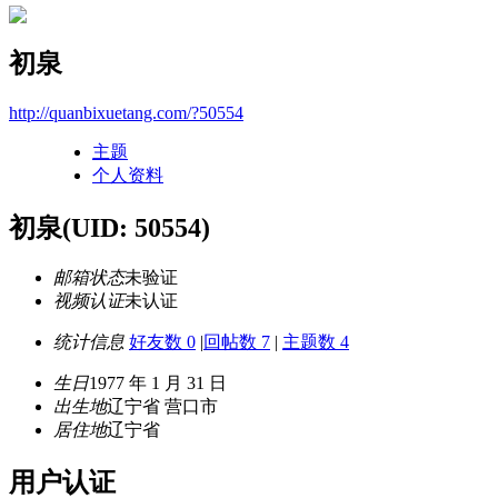
初泉
http://quanbixuetang.com/?50554
主题
个人资料
初泉
(UID: 50554)
邮箱状态
未验证
视频认证
未认证
统计信息
好友数 0
|
回帖数 7
|
主题数 4
生日
1977 年 1 月 31 日
出生地
辽宁省 营口市
居住地
辽宁省
用户认证