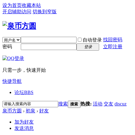
设为首页
收藏本站
开启辅助访问
切换到窄版
找回密码
自动登录
密码
立即注册
登录
只需一步，快速开始
快捷导航
论坛
BBS
搜索
热搜:
活动
交友
discuz
搜索
泉币方圆
›
初泉
›
好友
加为好友
发送消息