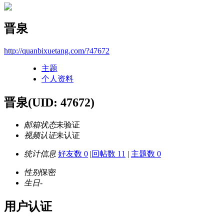
晋泉
http://quanbixuetang.com/?47672
主题
个人资料
晋泉
(UID: 47672)
邮箱状态
未验证
视频认证
未认证
统计信息
好友数 0
|
回帖数 11
|
主题数 0
性别
保密
生日
-
用户认证