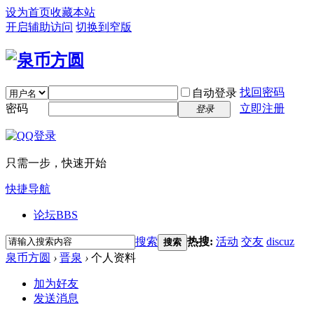
设为首页
收藏本站
开启辅助访问
切换到窄版
找回密码
自动登录
密码
立即注册
登录
只需一步，快速开始
快捷导航
论坛
BBS
搜索
热搜:
活动
交友
discuz
搜索
泉币方圆
›
晋泉
›
个人资料
加为好友
发送消息