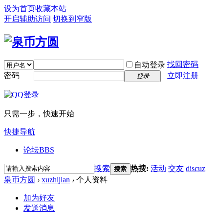
设为首页
收藏本站
开启辅助访问
切换到窄版
找回密码
自动登录
密码
立即注册
登录
只需一步，快速开始
快捷导航
论坛
BBS
搜索
热搜:
活动
交友
discuz
搜索
泉币方圆
›
xuzhijian
›
个人资料
加为好友
发送消息