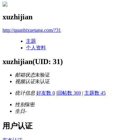
xuzhijian
http://quanbixuetang.com/?31
主题
个人资料
xuzhijian
(UID: 31)
邮箱状态
未验证
视频认证
未认证
统计信息
好友数 0
|
回帖数 369
|
主题数 45
性别
保密
生日
-
用户认证