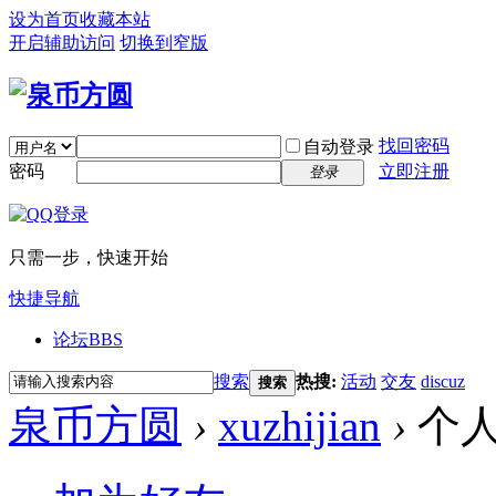
设为首页
收藏本站
开启辅助访问
切换到窄版
找回密码
自动登录
密码
立即注册
登录
只需一步，快速开始
快捷导航
论坛
BBS
搜索
热搜:
活动
交友
discuz
搜索
泉币方圆
›
xuzhijian
›
个