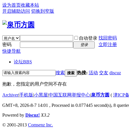
设为首页
收藏本站
开启辅助访问
切换到窄版
找回密码
自动登录
密码
立即注册
登录
快捷导航
论坛
BBS
搜索
热搜:
活动
交友
discuz
搜索
抱歉，您指定的用户空间不存在
Archiver
|
手机版
|
小黑屋
|
中国互联网举报中心
|
泉币方圆
(
津ICP备
GMT+8, 2026-8-7 14:01
, Processed in 0.077445 second(s), 8 queries
Powered by
Discuz!
X3.2
© 2001-2013
Comsenz Inc.