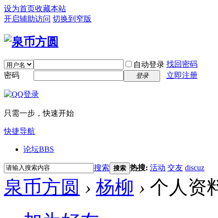
设为首页
收藏本站
开启辅助访问
切换到窄版
找回密码
自动登录
密码
立即注册
登录
只需一步，快速开始
快捷导航
论坛
BBS
搜索
热搜:
活动
交友
discuz
搜索
泉币方圆
›
杨柳
›
个人资