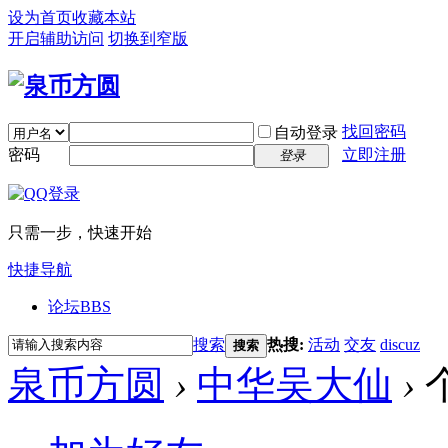
设为首页
收藏本站
开启辅助访问
切换到窄版
找回密码
自动登录
密码
立即注册
登录
只需一步，快速开始
快捷导航
论坛
BBS
搜索
热搜:
活动
交友
discuz
搜索
泉币方圆
›
中华吴大仙
›