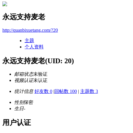
永远支持麦老
http://quanbixuetang.com/?20
主题
个人资料
永远支持麦老
(UID: 20)
邮箱状态
未验证
视频认证
未认证
统计信息
好友数 0
|
回帖数 100
|
主题数 3
性别
保密
生日
-
用户认证