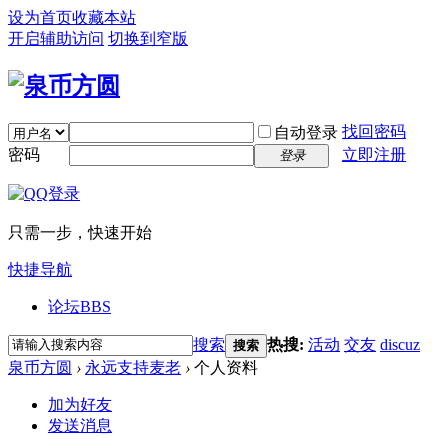
设为首页
收藏本站
开启辅助访问
切换到窄版
找回密码
自动登录
密码
立即注册
登录
只需一步，快速开始
快捷导航
论坛
BBS
搜索
热搜:
活动
交友
discuz
搜索
泉币方圆
›
永远支持麦老
›
个人资料
加为好友
发送消息