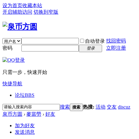
设为首页
收藏本站
开启辅助访问
切换到窄版
找回密码
自动登录
密码
立即注册
登录
只需一步，快速开始
快捷导航
论坛
BBS
搜索
热搜:
活动
交友
discuz
搜索
泉币方圆
›
麥當勞
›
好友
加为好友
发送消息