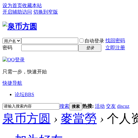
设为首页
收藏本站
开启辅助访问
切换到窄版
找回密码
自动登录
密码
立即注册
登录
只需一步，快速开始
快捷导航
论坛
BBS
搜索
热搜:
活动
交友
discuz
搜索
泉币方圆
›
麥當勞
›
个人