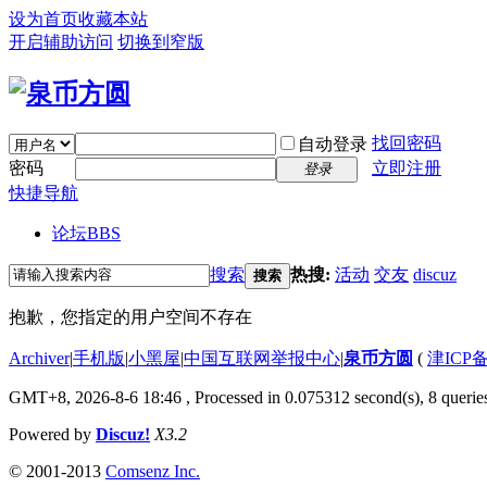
设为首页
收藏本站
开启辅助访问
切换到窄版
找回密码
自动登录
密码
立即注册
登录
快捷导航
论坛
BBS
搜索
热搜:
活动
交友
discuz
搜索
抱歉，您指定的用户空间不存在
Archiver
|
手机版
|
小黑屋
|
中国互联网举报中心
|
泉币方圆
(
津ICP备
GMT+8, 2026-8-6 18:46
, Processed in 0.075312 second(s), 8 queries
Powered by
Discuz!
X3.2
© 2001-2013
Comsenz Inc.