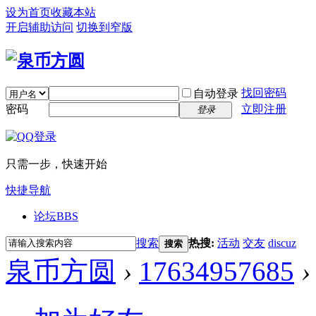
设为首页
收藏本站
开启辅助访问
切换到窄版
找回密码
自动登录
密码
立即注册
登录
只需一步，快速开始
快捷导航
论坛
BBS
搜索
热搜:
活动
交友
discuz
搜索
泉币方圆
›
17634957685
›