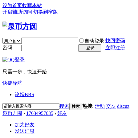
设为首页
收藏本站
开启辅助访问
切换到窄版
找回密码
自动登录
密码
立即注册
登录
只需一步，快速开始
快捷导航
论坛
BBS
搜索
热搜:
活动
交友
discuz
搜索
泉币方圆
›
17634957685
›
好友
加为好友
发送消息