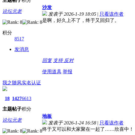
主题
帖子
积分
沙发
论坛元老
发表于 2026-1-19 18:05
|
只看该作者
是啊，好久上不了，终于又回归了。
积分
8517
发消息
回复
支持
反对
使用道具
举报
我之随风
实名认证
18
1427
6613
主题
帖子
积分
地板
论坛元老
发表于 2026-1-24 16:58
|
只看该作者
终于又可以和大家聚在一起了……欣喜中！