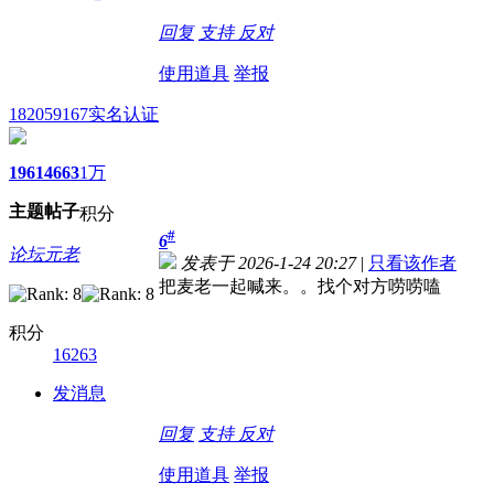
回复
支持
反对
使用道具
举报
182059167
实名认证
1961
4663
1万
主题
帖子
积分
#
6
论坛元老
发表于 2026-1-24 20:27
|
只看该作者
把麦老一起喊来。。找个对方唠唠嗑
积分
16263
发消息
回复
支持
反对
使用道具
举报