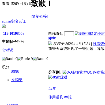
致歉！
查看:
5269
|
回复:
6
[复制链接]
admin
实名认证
119
1019
8558
电梯直达
楼主
主题
帖子
积分
发表于 2026-1-18 17:34
|
只看该
前些天系统出现了一些问题，导致
管理员
积分
8558
分享到:
QQ好友和
收藏
发消息
回复
使用道具
举报