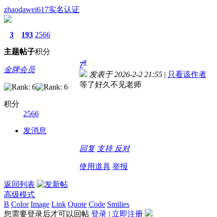
zhaodawei617
实名认证
3
193
2566
主题
帖子
积分
#
7
金牌会员
发表于 2026-2-2 21:55
|
只看该作者
等了好久不见老师
积分
2566
发消息
回复
支持
反对
使用道具
举报
返回列表
高级模式
B
Color
Image
Link
Quote
Code
Smilies
您需要登录后才可以回帖
登录
|
立即注册