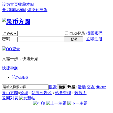
设为首页
收藏本站
开启辅助访问
切换到窄版
找回密码
自动登录
密码
立即注册
登录
只需一步，快速开始
快捷导航
论坛
BBS
搜索
热搜:
活动
交友
discuz
搜索
泉币方圆
»
论坛
›
站务公告区
›
站务管理
›
致歉！
返回列表