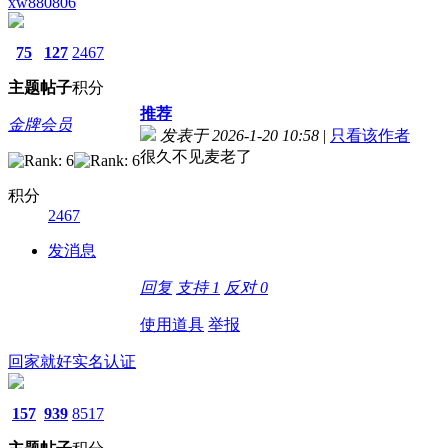
xw880806
75
127
2467
主题
帖子
积分
推荐
金牌会员
发表于 2026-1-20 10:58
|
只看该作者
很久不见麦老了
积分
2467
发消息
回复
支持
1
反对
0
使用道具
举报
回家就好
实名认证
157
939
8517