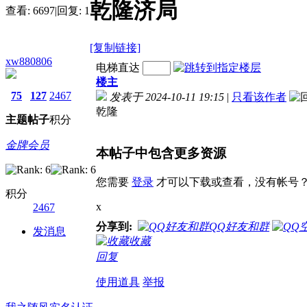
乾隆济局
查看:
6697
|
回复:
1
[复制链接]
xw880806
电梯直达
楼主
75
127
2467
发表于 2024-10-11 19:15
|
只看该作者
乾隆
主题
帖子
积分
金牌会员
本帖子中包含更多资源
您需要
登录
才可以下载或查看，没有帐号
积分
x
2467
分享到:
QQ好友和群
发消息
收藏
回复
使用道具
举报