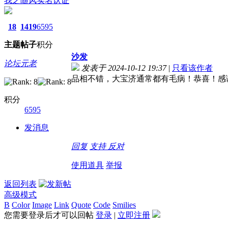
我之随风
实名认证
18
1419
6595
主题
帖子
积分
沙发
论坛元老
发表于 2024-10-12 19:37
|
只看该作者
品相不错，大宝济通常都有毛病！恭喜！感
积分
6595
发消息
回复
支持
反对
使用道具
举报
返回列表
高级模式
B
Color
Image
Link
Quote
Code
Smilies
您需要登录后才可以回帖
登录
|
立即注册