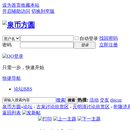
设为首页
收藏本站
开启辅助访问
切换到窄版
找回密码
自动登录
密码
立即注册
登录
只需一步，快速开始
快捷导航
论坛
BBS
搜索
热搜:
活动
交友
discuz
搜索
泉币方圆
»
论坛
›
古泉讨论欣赏区
›
元明清讨论欣赏区
›
乾隆济
返回列表