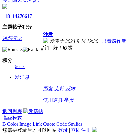
我之随风
实名认证
18
1427
6617
主题
帖子
积分
沙发
论坛元老
发表于 2024-9-14 19:30
|
只看该作者
字口好！欣赏！
积分
6617
发消息
回复
支持
反对
使用道具
举报
返回列表
高级模式
B
Color
Image
Link
Quote
Code
Smilies
您需要登录后才可以回帖
登录
|
立即注册