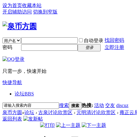
设为首页
收藏本站
开启辅助访问
切换到窄版
找回密码
自动登录
密码
立即注册
登录
只需一步，快速开始
快捷导航
论坛
BBS
搜索
热搜:
活动
交友
discuz
搜索
泉币方圆
»
论坛
›
古泉讨论欣赏区
›
元明清讨论欣赏区
›
雍正云
返回列表