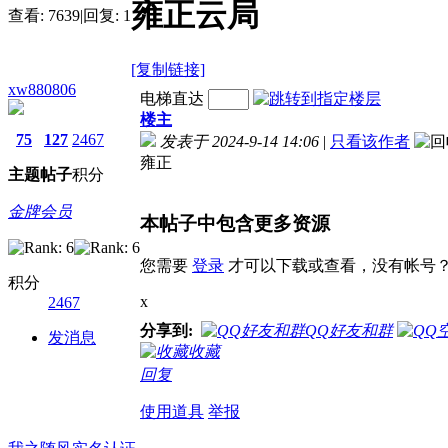
雍正云局
查看:
7639
|
回复:
1
[复制链接]
xw880806
电梯直达
楼主
75
127
2467
发表于 2024-9-14 14:06
|
只看该作者
雍正
主题
帖子
积分
金牌会员
本帖子中包含更多资源
您需要
登录
才可以下载或查看，没有帐号
积分
x
2467
分享到:
QQ好友和群
发消息
收藏
回复
使用道具
举报