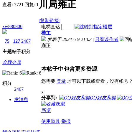
川局雍正
查看:
7721
|
回复:
1
[复制链接]
xw880806
电梯直达
楼主
发表于 2024-6-9 21:03
|
只看该作者
75
127
2467
雍正
主题
帖子
积分
金牌会员
本帖子中包含更多资源
您需要
登录
才可以下载或查看，没有帐号
积分
2467
x
分享到:
QQ好友和群
发消息
收藏
回复
使用道具
举报