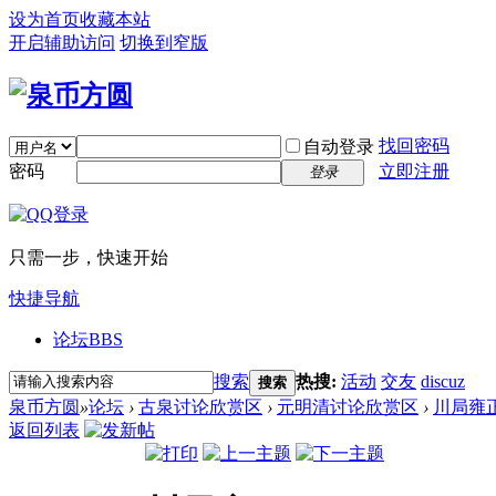
设为首页
收藏本站
开启辅助访问
切换到窄版
找回密码
自动登录
密码
立即注册
登录
只需一步，快速开始
快捷导航
论坛
BBS
搜索
热搜:
活动
交友
discuz
搜索
泉币方圆
»
论坛
›
古泉讨论欣赏区
›
元明清讨论欣赏区
›
川局雍
返回列表