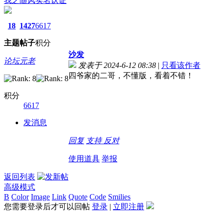
我之随风
实名认证
18
1427
6617
主题
帖子
积分
沙发
论坛元老
发表于 2024-6-12 08:38
|
只看该作者
四爷家的二哥，不懂版，看着不错！
积分
6617
发消息
回复
支持
反对
使用道具
举报
返回列表
高级模式
B
Color
Image
Link
Quote
Code
Smilies
您需要登录后才可以回帖
登录
|
立即注册