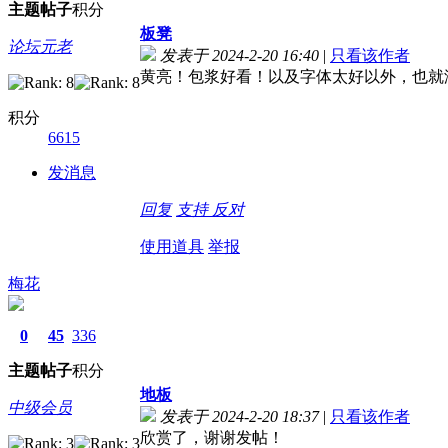
主题
帖子
积分
板凳
论坛元老
发表于 2024-2-20 16:40
|
只看该作者
黄亮！包浆好看！以及字体太好以外，也就
积分
6615
发消息
回复
支持
反对
使用道具
举报
梅花
0
45
336
主题
帖子
积分
地板
中级会员
发表于 2024-2-20 18:37
|
只看该作者
欣赏了，谢谢发帖！