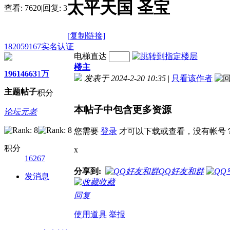
太平天国 圣宝
查看:
7620
|
回复:
3
[复制链接]
182059167
实名认证
电梯直达
楼主
1961
4663
1万
发表于 2024-2-20 10:35
|
只看该作者
主题
帖子
积分
本帖子中包含更多资源
论坛元老
您需要
登录
才可以下载或查看，没有帐号
积分
x
16267
分享到:
QQ好友和群
发消息
收藏
回复
使用道具
举报