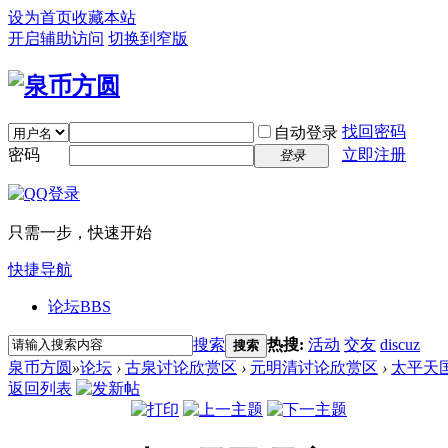
设为首页
收藏本站
开启辅助访问
切换到窄版
找回密码
自动登录
密码
立即注册
登录
只需一步，快速开始
快捷导航
论坛
BBS
搜索
热搜:
活动
交友
discuz
搜索
泉币方圆
»
论坛
›
古泉讨论欣赏区
›
元明清讨论欣赏区
›
太平天
返回列表