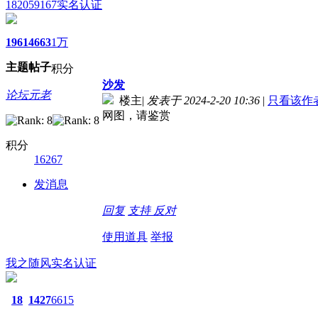
182059167
实名认证
1961
4663
1万
主题
帖子
积分
沙发
论坛元老
楼主
|
发表于 2024-2-20 10:36
|
只看该作
网图，请鉴赏
积分
16267
发消息
回复
支持
反对
使用道具
举报
我之随风
实名认证
18
1427
6615