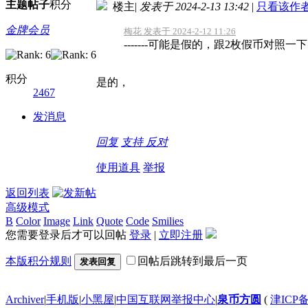
主题
帖子
积分
楼主
|
发表于 2024-2-13 13:42
|
只看该作
金牌会员
梅花 发表于 2024-2-12 11:26
-------可能是假的，跟2枚假币对照一
积分
是的，
2467
发消息
回复
支持
反对
使用道具
举报
返回列表
高级模式
B
Color
Image
Link
Quote
Code
Smilies
您需要登录后才可以回帖
登录
|
立即注册
本版积分规则
回帖后跳转到最后一页
发表回复
Archiver
|
手机版
|
小黑屋
|
中国互联网举报中心
|
泉币方圆
(
津ICP备