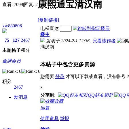
康熙通宝满汉南
查看:
7099
|
回复:
2
[复制链接]
xw880806
电梯直达
楼主
75
127
2467
发表于 2024-2-1 12:36
|
只看该作者
满汉南
主题
帖子
积分
金牌会员
本帖子中包含更多资源
您需要
登录
才可以下载或查看，没有帐号
积分
x
2467
分享到:
QQ好友和群
发消息
收藏
回复
使用道具
举报