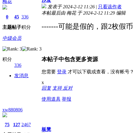
沙发
梅花
发表于 2024-2-12 11:26
|
只看该作者
本帖最后由 梅花 于 2024-2-12 11:29 编辑
0
45
336
-------可能是假的，跟2枚
主题
帖子
积分
中级会员
本帖子中包含更多资源
积分
336
您需要
登录
才可以下载或查看，没有帐号
发消息
x
回复
支持
反对
使用道具
举报
xw880806
75
127
2467
板凳