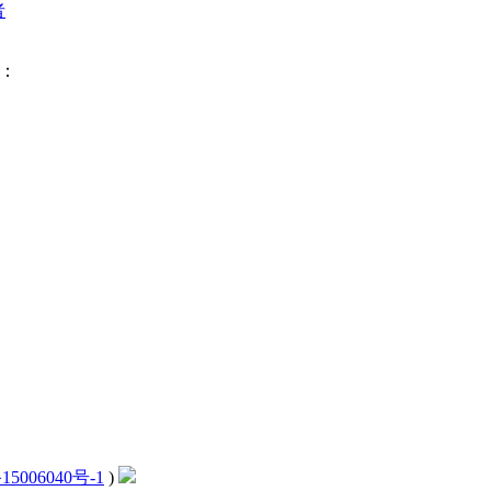
者
下：
15006040号-1
)