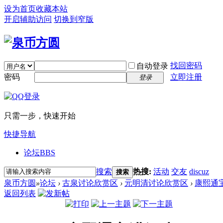
设为首页
收藏本站
开启辅助访问
切换到窄版
找回密码
自动登录
密码
立即注册
登录
只需一步，快速开始
快捷导航
论坛
BBS
搜索
热搜:
活动
交友
discuz
搜索
泉币方圆
»
论坛
›
古泉讨论欣赏区
›
元明清讨论欣赏区
›
康熙通
返回列表