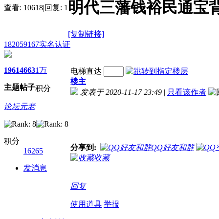
明代三藩钱裕民通宝背
查看:
10618
|
回复:
1
[复制链接]
182059167
实名认证
1961
4663
1万
电梯直达
楼主
主题
帖子
积分
发表于 2020-11-17 23:49
|
只看该作者
论坛元老
积分
分享到:
QQ好友和群
16265
收藏
发消息
回复
使用道具
举报