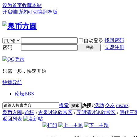
设为首页
收藏本站
开启辅助访问
切换到窄版
找回密码
自动登录
密码
立即注册
登录
只需一步，快速开始
快捷导航
论坛
BBS
搜索
热搜:
活动
交友
discuz
搜索
泉币方圆
»
论坛
›
古泉讨论欣赏区
›
元明清讨论欣赏区
›
明代三
返回列表