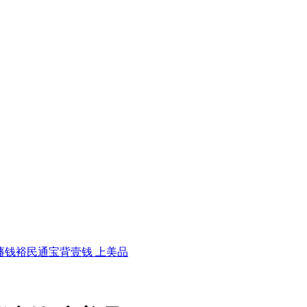
藩钱裕民通宝背壹钱 上美品