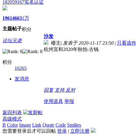
182059167
实名认证
1961
4663
1万
主题
帖子
积分
沙发
论坛元老
楼主
|
发表于 2020-11-17 23:50
|
只看该
杭州宜和2020年秋拍-古钱
积分
16265
发消息
回复
支持
反对
使用道具
举报
返回列表
高级模式
B
Color
Image
Link
Quote
Code
Smilies
您需要登录后才可以回帖
登录
|
立即注册