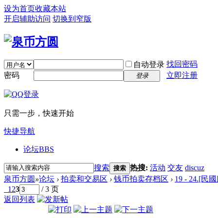
设为首页
收藏本站
开启辅助访问
切换到窄版
找回密码
自动登录
密码
立即注册
登录
只需一步，快速开始
快捷导航
论坛
BBS
搜索
热搜:
活动
交友
discuz
搜索
泉币方圆
»
论坛
›
拍卖和交易区
›
钱币拍卖存档区
›
19 - 24.
1
2
3
/ 3 页
返回列表