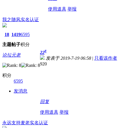
使用道具
举报
我之随风
实名认证
18
1419
6595
主题
帖子
积分
#
22
论坛元老
发表于 2019-7-19 06:58
|
只看该作者
920
积分
6595
发消息
回复
使用道具
举报
永远支持麦老
实名认证