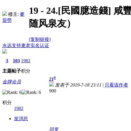
19 - 24.[民國臆造錢]
楼主:
麥
當勞
随风泉友）
[复制链接]
永远支持麦老
实名认证
3
103
1982
主题
帖子
积分
#
21
金牌会员
发表于 2019-7-18 23:11
|
只看该作者
900
积分
1982
发消息
回复