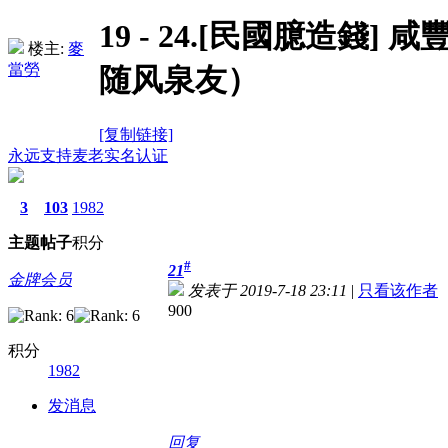
19 - 24.[民國臆造錢]
楼主:
麥
當勞
随风泉友）
[复制链接]
永远支持麦老
实名认证
3
103
1982
主题
帖子
积分
#
21
金牌会员
发表于 2019-7-18 23:11
|
只看该作者
900
积分
1982
发消息
回复