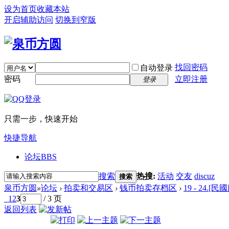
设为首页
收藏本站
开启辅助访问
切换到窄版
找回密码
自动登录
密码
立即注册
登录
只需一步，快速开始
快捷导航
论坛
BBS
搜索
热搜:
活动
交友
discuz
搜索
泉币方圆
»
论坛
›
拍卖和交易区
›
钱币拍卖存档区
›
19 - 24.
1
2
3
/ 3 页
返回列表