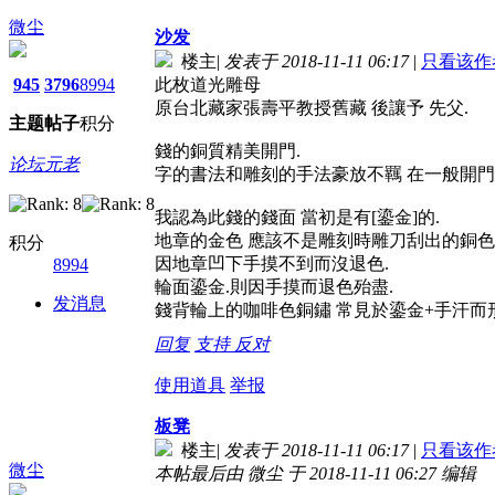
微尘
沙发
楼主
|
发表于 2018-11-11 06:17
|
只看该作
945
3796
8994
此枚道光雕母
原台北藏家張壽平教授舊藏 後讓予 先父.
主题
帖子
积分
錢的銅質精美開門.
论坛元老
字的書法和雕刻的手法豪放不羈 在一般開門
我認為此錢的錢面 當初是有[鎏金]的.
地章的金色 應該不是雕刻時雕刀刮出的銅色 
积分
因地章凹下手摸不到而沒退色.
8994
輪面鎏金.則因手摸而退色殆盡.
发消息
錢背輪上的咖啡色銅鏽 常見於鎏金+手汗而形
回复
支持
反对
使用道具
举报
板凳
楼主
|
发表于 2018-11-11 06:17
|
只看该作
微尘
本帖最后由 微尘 于 2018-11-11 06:27 编辑