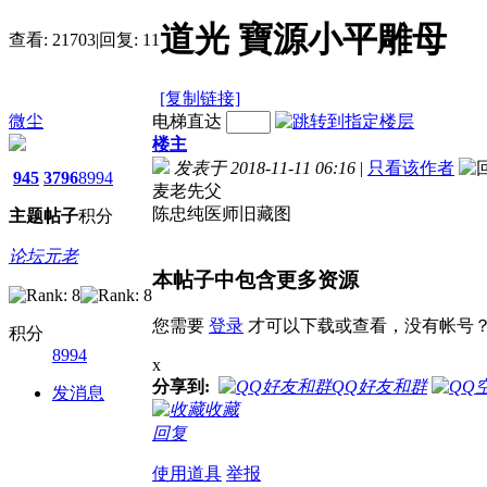
道光 寶源小平雕母
查看:
21703
|
回复:
11
[复制链接]
微尘
电梯直达
楼主
发表于 2018-11-11 06:16
|
只看该作者
945
3796
8994
麦老先父
陈忠纯医师旧藏图
主题
帖子
积分
论坛元老
本帖子中包含更多资源
您需要
登录
才可以下载或查看，没有帐号
积分
8994
x
分享到:
QQ好友和群
发消息
收藏
回复
使用道具
举报