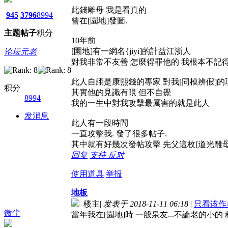
此錢雕母 我是看真的
945
3796
8994
曾在[園地]發圖.
主题
帖子
积分
10年前
[園地]有一網名{jiyi]的計益江浙人
论坛元老
對我非常不友善 怎麼得罪他的 我根本不記得
此人自詡是康熙錢的專家 對我[同模辨假]
积分
其實他的見識有限 但不自覺
8994
我的一生中對我攻擊最厲害的就是此人
发消息
此人有一段時間
一直攻擊我. 發了很多帖子.
其中就有好幾次發帖攻擊 先父這枚[道光雕母] 
回复
支持
反对
使用道具
举报
地板
楼主
|
发表于 2018-11-11 06:18
|
只看该作
微尘
當年我在[園地]時 一般泉友...不論老的小的