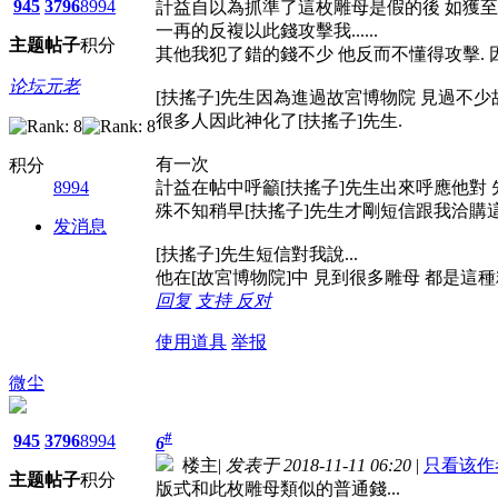
945
3796
8994
計益自以為抓準了這枚雕母是假的後 如獲
一再的反複以此錢攻擊我......
主题
帖子
积分
其他我犯了錯的錢不少 他反而不懂得攻擊. 
论坛元老
[扶搖子]先生因為進過故宮博物院 見過不
很多人因此神化了[扶搖子]先生.
有一次
积分
8994
計益在帖中呼籲[扶搖子]先生出來呼應他對 
殊不知稍早[扶搖子]先生才剛短信跟我洽購這
发消息
[扶搖子]先生短信對我說...
他在[故宮博物院]中 見到很多雕母 都是這種粗獷
回复
支持
反对
使用道具
举报
微尘
#
945
3796
8994
6
楼主
|
发表于 2018-11-11 06:20
|
只看该作
主题
帖子
积分
版式和此枚雕母類似的普通錢...