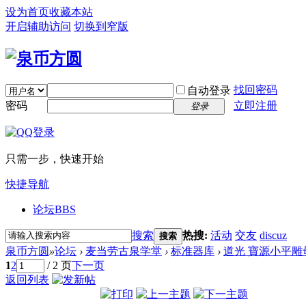
设为首页
收藏本站
开启辅助访问
切换到窄版
找回密码
自动登录
密码
立即注册
登录
只需一步，快速开始
快捷导航
论坛
BBS
搜索
热搜:
活动
交友
discuz
搜索
泉币方圆
»
论坛
›
麦当劳古泉学堂
›
标准器库
›
道光 寶源小平雕
1
2
/ 2 页
下一页
返回列表