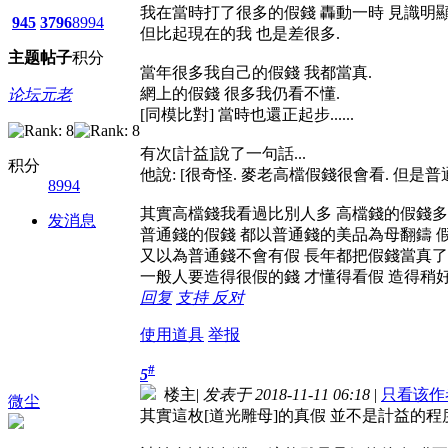
我在當時打了很多的假錢 轟動一時 見識明
945
3796
8994
但比起現在的我 也是差很多.
主题
帖子
积分
當年很多我自己的假錢 我都當真.
網上的假錢 很多我仍看不懂.
论坛元老
[同模比對] 當時也還正起步......
有次[計益]說了一句話...
积分
他說: [很奇怪. 麥老高檔假錢很會看. 但是普
8994
其實高檔錢我看過比別人多 高檔錢的假錢多
发消息
普通錢的假錢 都以普通錢的美品為母翻鑄 
又以為普通錢不會有假 長年都把假錢當真了
一般人要造得很假的錢 才懂得看假 造得稍好
回复
支持
反对
使用道具
举报
#
5
楼主
|
发表于 2018-11-11 06:18
|
只看该作
微尘
其實這枚[道光雕母]的真假 並不是計益的程