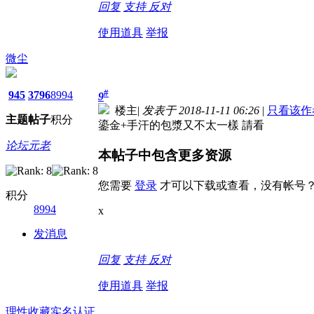
回复
支持
反对
使用道具
举报
微尘
#
945
3796
8994
9
楼主
|
发表于 2018-11-11 06:26
|
只看该作
主题
帖子
积分
鎏金+手汗的包漿又不太一樣 請看
论坛元老
本帖子中包含更多资源
您需要
登录
才可以下载或查看，没有帐号
积分
8994
x
发消息
回复
支持
反对
使用道具
举报
理性收藏
实名认证