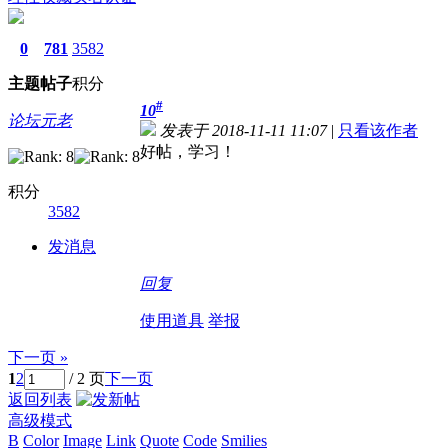
0
781
3582
主题
帖子
积分
#
10
论坛元老
发表于 2018-11-11 11:07
|
只看该作者
好帖，学习！
积分
3582
发消息
回复
使用道具
举报
下一页 »
1
2
/ 2 页
下一页
返回列表
高级模式
B
Color
Image
Link
Quote
Code
Smilies