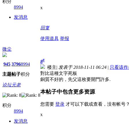
积分
8994
x
发消息
回复
使用道具
举报
微尘
#
8
945
3796
8994
楼主
|
发表于 2018-11-11 06:24
|
只看该作
對比這種文字死板
主题
帖子
积分
銅質不好的，先父這枚要開門許多.
论坛元老
本帖子中包含更多资源
您需要
登录
才可以下载或查看，没有帐号
积分
8994
x
发消息