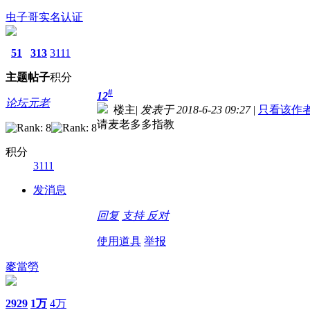
虫子哥
实名认证
51
313
3111
主题
帖子
积分
#
12
论坛元老
楼主
|
发表于 2018-6-23 09:27
|
只看该作
请麦老多多指教
积分
3111
发消息
回复
支持
反对
使用道具
举报
麥當勞
2929
1万
4万