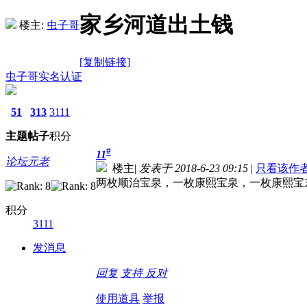
家乡河道出土钱
楼主:
虫子哥
[复制链接]
虫子哥
实名认证
51
313
3111
主题
帖子
积分
#
11
论坛元老
楼主
|
发表于 2018-6-23 09:15
|
只看该作
两枚顺治宝泉，一枚康熙宝泉，一枚康熙宝
积分
3111
发消息
回复
支持
反对
使用道具
举报