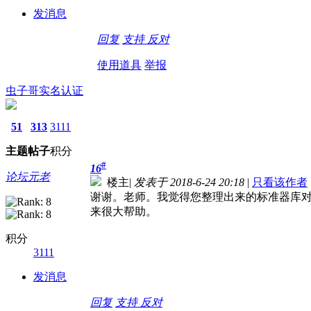
发消息
回复
支持
反对
使用道具
举报
虫子哥
实名认证
51
313
3111
主题
帖子
积分
#
16
论坛元老
楼主
|
发表于 2018-6-24 20:18
|
只看该作者
谢谢。老师。我觉得您整理出来的标准器库
来很大帮助。
积分
3111
发消息
回复
支持
反对