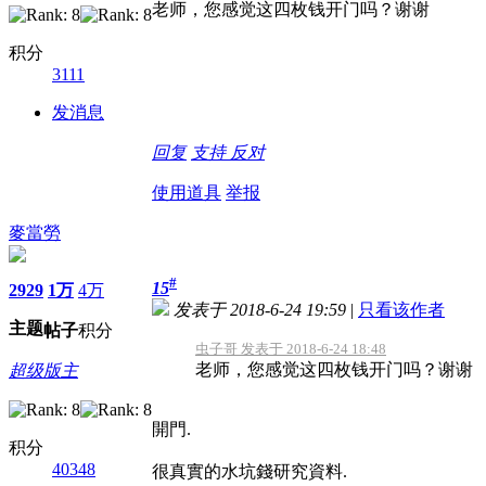
老师，您感觉这四枚钱开门吗？谢谢
积分
3111
发消息
回复
支持
反对
使用道具
举报
麥當勞
#
15
2929
1万
4万
发表于 2018-6-24 19:59
|
只看该作者
主题
帖子
积分
虫子哥 发表于 2018-6-24 18:48
老师，您感觉这四枚钱开门吗？谢谢
超级版主
開門.
积分
40348
很真實的水坑錢研究資料.