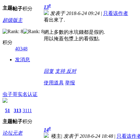
#
13
主题
帖子
积分
发表于 2018-6-24 09:24
|
只看该作者
看出來了.
超级版主
網上多數的水坑錢都是假的.
用以掩蓋包漿上的看假點.
积分
40348
发消息
回复
支持
反对
使用道具
举报
虫子哥
实名认证
51
313
3111
主题
帖子
积分
#
14
论坛元老
楼主
|
发表于 2018-6-24 18:48
|
只看该作