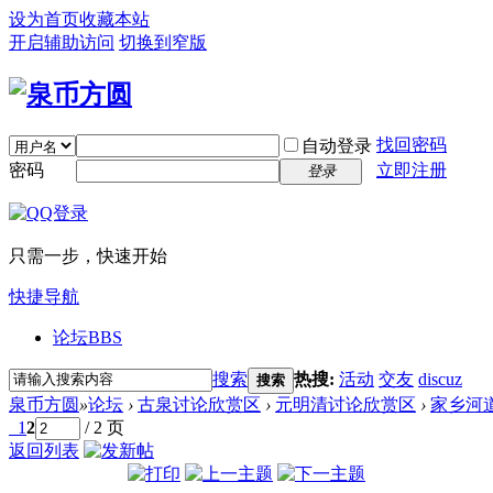
设为首页
收藏本站
开启辅助访问
切换到窄版
找回密码
自动登录
密码
立即注册
登录
只需一步，快速开始
快捷导航
论坛
BBS
搜索
热搜:
活动
交友
discuz
搜索
泉币方圆
»
论坛
›
古泉讨论欣赏区
›
元明清讨论欣赏区
›
家乡河
1
2
/ 2 页
返回列表