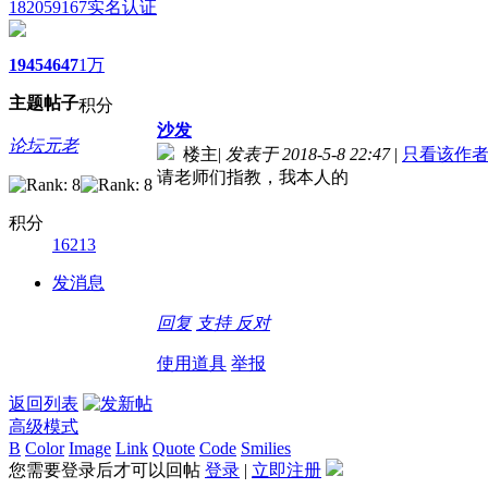
182059167
实名认证
1945
4647
1万
主题
帖子
积分
沙发
论坛元老
楼主
|
发表于 2018-5-8 22:47
|
只看该作
请老师们指教，我本人的
积分
16213
发消息
回复
支持
反对
使用道具
举报
返回列表
高级模式
B
Color
Image
Link
Quote
Code
Smilies
您需要登录后才可以回帖
登录
|
立即注册