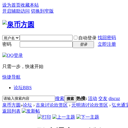
设为首页
收藏本站
开启辅助访问
切换到窄版
找回密码
自动登录
密码
立即注册
登录
只需一步，快速开始
快捷导航
论坛
BBS
搜索
热搜:
活动
交友
discuz
搜索
泉币方圆
»
论坛
›
古泉讨论欣赏区
›
元明清讨论欣赏区
›
弘光通
返回列表