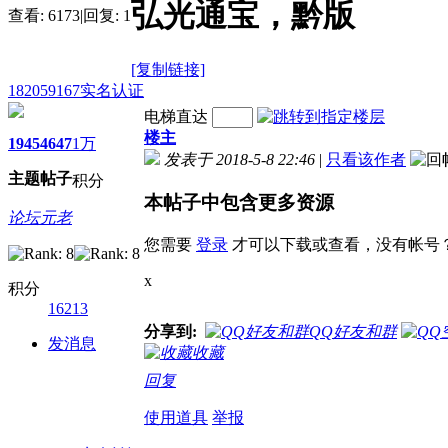
弘光通宝，黔版
查看:
6173
|
回复:
1
[复制链接]
182059167
实名认证
电梯直达
楼主
1945
4647
1万
发表于 2018-5-8 22:46
|
只看该作者
主题
帖子
积分
本帖子中包含更多资源
论坛元老
您需要
登录
才可以下载或查看，没有帐号
x
积分
16213
分享到:
QQ好友和群
发消息
收藏
回复
使用道具
举报