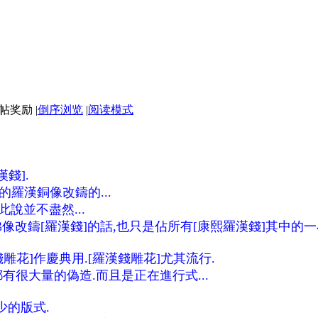
|
倒序浏览
|
阅读模式
錢].
羅漢銅像改鑄的...
說並不盡然...
像改鑄[羅漢錢]的話,也只是佔所有[康熙羅漢錢]其中的一
雕花]作慶典用.[羅漢錢雕花]尤其流行.
都有很大量的偽造.而且是正在進行式...
少的版式.