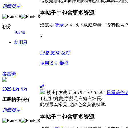
這枚是雕花又框銀邊錢.銅色金黃.真錢為僅見
超级版主
本帖子中包含更多资源
您需要
登录
才可以下载或查看，没有帐号
积分
40348
x
发消息
回复
支持
反对
使用道具
举报
麥當勞
#
6
2929
1万
4万
楼主
|
发表于 2018-4-30 10:29
|
只看该作
4.粗字版[寶]字雙足左短右細長.
主题
帖子
积分
此版最為常見.此銅色金黃很標準.
超级版主
本帖子中包含更多资源