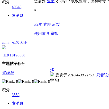
您需要
登录
才可以下载或查看，没有帐号
积分
40348
x
发消息
回复
支持
反对
使用道具
举报
admin
实名认证
119
1019
8558
主题
帖子
积分
#
7
管理员
发表于 2018-4-30 11:53
|
只看该
学习!
积分
8558
发消息