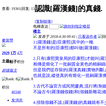
認識[羅漢錢]的真錢.
查看:
19361
|
回复:
13
[复制链接]
电梯直达
楼主
发表于 2018-4-30 09:41
|
只看该作者
麥當勞
1.[羅漢錢]是[臣康熙]其中的一種.
不是所有的[臣康熙]都叫做[羅漢錢].
2929
1万
4万
2.只有[康熙寶泉局的臣康熙]才能叫[羅漢
主题
帖子
积分
相傳是熔化了一批銅質金黃色的精銅鑄的
但是我們從存留的[羅漢真錢]實物判斷,此
超级版主
也就是說,縱使真的有
熔
化一批銅羅漢佛
3.古代不論官方或民間慶典,流行將[制錢
积分
不論古今[羅漢錢假錢]和[假錢新雕花]
40348
发消息
4.排除假錢不談,[羅漢錢]的真錢就有不