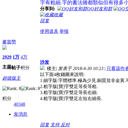
字有粗細.字的書法雖都類似但有很多小差
分享到:
QQ好友和群
收藏
回复
使用道具
举报
麥當勞
2929
1万
4万
沙发
主题
帖子
积分
楼主
|
发表于 2018-4-30 10:23
|
只看该作
以下面4枚錢圖來說明:
超级版主
1.細字版:字體標準.極為少見.銅質並非金黃.
2.粗字版[寶]字雙足等長等粗.
3.粗字版[寶]字雙足等長右細.
积分
4.粗字版[寶]字雙足左短右細長.
40348
发消息
回复
支持
反对