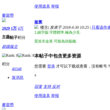
使用道具
举报
麥當勞
板凳
楼主
|
发表于 2018-4-30 10:25
|
只看该作
2929
1万
4万
1.細字版:字體標準.極為少見.
主题
帖子
积分
質並非金黃.可能為
頭版錢.
超级版主
本帖子中包含更多资源
积分
您需要
登录
才可以下载或查看，没有帐号
40348
x
发消息
回复
支持
反对
使用道具
举报
麥當勞