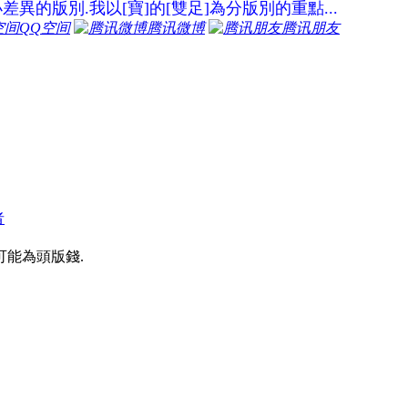
異的版別.我以[寶]的[雙足]為分版別的重點...
QQ空间
腾讯微博
腾讯朋友
者
可能為頭版錢.