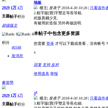
地板
2929
1万
4万
楼主
|
发表于 2018-4-30 10:26
|
只看该作
2.粗字版[寶]字雙足等長等粗.
主题
帖子
积分
此版真錢少見.
有被用於造假.另外再做說明.
超级版主
本帖子中包含更多资源
积分
您需要
登录
才可以下载或查看，没有帐号
40348
x
发消息
回复
支持
反对
使用道具
举报
麥當勞
#
5
2929
1万
4万
楼主
|
发表于 2018-4-30 10:28
|
只看该作
3.粗字版[寶]字雙足等長右細.
主题
帖子
积分