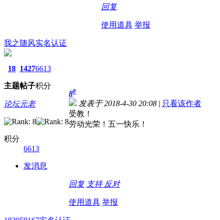
回复
使用道具
举报
我之随风
实名认证
18
1427
6613
主题
帖子
积分
#
8
发表于 2018-4-30 20:08
|
只看该作者
论坛元老
受教！
劳动光荣！五一快乐！
积分
6613
发消息
回复
支持
反对
使用道具
举报