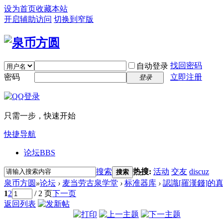
设为首页
收藏本站
开启辅助访问
切换到窄版
找回密码
自动登录
密码
立即注册
登录
只需一步，快速开始
快捷导航
论坛
BBS
搜索
热搜:
活动
交友
discuz
搜索
泉币方圆
»
论坛
›
麦当劳古泉学堂
›
标准器库
›
認識[羅漢錢]的真
1
2
/ 2 页
下一页
返回列表